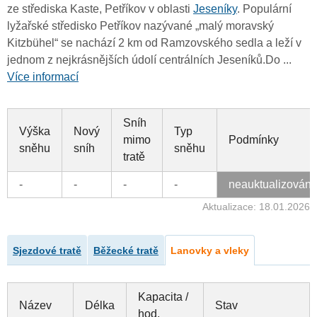
ze střediska Kaste, Petříkov v oblasti
Jeseníky
. Populární
lyžařské středisko Petříkov nazývané „malý moravský
Kitzbühel“ se nachází 2 km od Ramzovského sedla a leží v
jednom z nejkrásnějších údolí centrálních Jeseníků.Do ...
Více informací
Sníh
Výška
Nový
Typ
mimo
Podmínky
sněhu
sníh
sněhu
tratě
-
-
-
-
neauktualizován
Aktualizace: 18.01.2026
Sjezdové tratě
Běžecké tratě
Lanovky a vleky
Kapacita /
Název
Délka
Stav
hod.