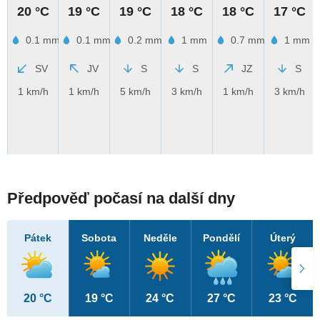
20 °C
19 °C
19 °C
18 °C
18 °C
17 °C
0.1 mm
0.1 mm
0.2 mm
1 mm
0.7 mm
1 mm
SV
JV
S
S
JZ
S
1 km/h
1 km/h
5 km/h
3 km/h
1 km/h
3 km/h
Předpověď počasí na další dny
Pátek
Sobota
Neděle
Pondělí
Úterý
20 °C
19 °C
24 °C
27 °C
23 °C