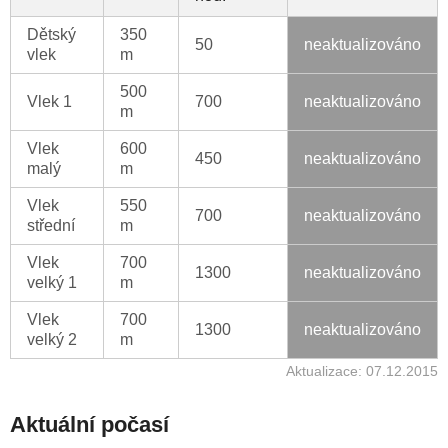
Dětský
350
50
neaktualizováno
vlek
m
500
Vlek 1
700
neaktualizováno
m
Vlek
600
450
neaktualizováno
malý
m
Vlek
550
700
neaktualizováno
střední
m
Vlek
700
1300
neaktualizováno
velký 1
m
Vlek
700
1300
neaktualizováno
velký 2
m
Aktualizace: 07.12.2015
Aktuální počasí