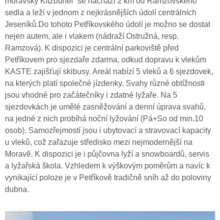
moravský Kitzbühel“ se nachází 2 km od Ramzovského
sedla a leží v jednom z nejkrásnějších údolí centrálních
Jeseníků.Do tohoto Petříkovského údolí je možno se dostat
nejen autem, ale i vlakem (nádraží Ostružná, resp.
Ramzová). K dispozici je centrální parkoviště před
Petříkovem pro sjezdaře zdarma, odkud dopravu k vlekům
KASTE zajišťují skibusy. Areál nabízí 5 vleků a 6 sjezdovek,
na kterých platí společné jízdenky. Svahy různé obtížnosti
jsou vhodné pro začátečníky i zdatné lyžaře. Na 5
sjezdovkách je umělé zasněžování a denní úprava svahů,
na jedné z nich probíhá noční lyžování (Pá+So od min.10
osob). Samozřejmostí jsou i ubytovací a stravovací kapacity
u vleků, což zařazuje středisko mezi nejmodernější na
Moravě. K dispozici je i půjčovna lyží a snowboardů, servis
a lyžařská škola. Vzhledem k výškovým poměrům a navíc k
vynikající poloze je v Petříkově tradičně sníh až do poloviny
dubna.