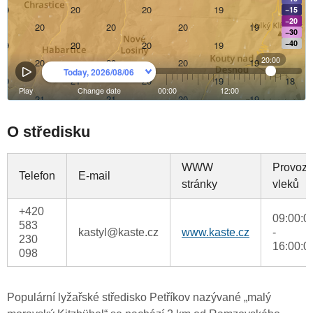
O středisku
WWW
Provoz
Telefon
E-mail
stránky
vleků
+420
09:00:0
583
kastyl@kaste.cz
www.kaste.cz
-
230
16:00:0
098
Populární lyžařské středisko Petříkov nazývané „malý