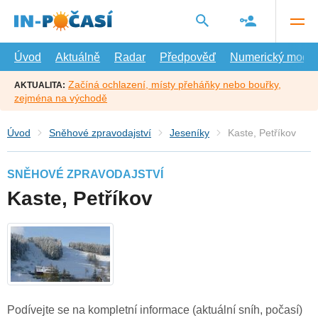
Přejít
na
hlavní
obsah
Úvod
Aktuálně
Radar
Předpověď
Numerický model
Začíná ochlazení, místy přeháňky nebo bouřky,
AKTUALITA:
zejména na východě
Úvod
Sněhové zpravodajství
Jeseníky
Kaste, Petříkov
SNĚHOVÉ ZPRAVODAJSTVÍ
Kaste, Petříkov
Podívejte se na kompletní informace (aktuální sníh, počasí)