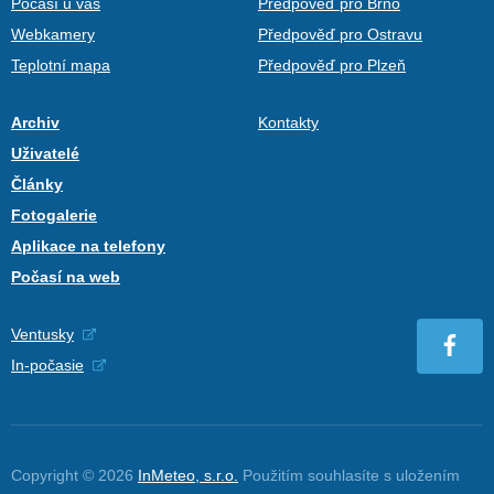
Počasí u vás
Předpověď pro Brno
Webkamery
Předpověď pro Ostravu
Teplotní mapa
Předpověď pro Plzeň
Archiv
Kontakty
Uživatelé
Články
Fotogalerie
Aplikace na telefony
Počasí na web
Ventusky
In-počasie
Copyright © 2026
InMeteo, s.r.o.
Použitím souhlasíte s uložením