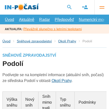
Přejít
na
hlavní
obsah
Úvod
Aktuálně
Radar
Předpověď
Numerický model
Převážně slunečno s letními teplotami
AKTUALITA:
Úvod
Sněhové zpravodajství
Okolí Prahy
Podolí
SNĚHOVÉ ZPRAVODAJSTVÍ
Podolí
Podívejte se na kompletní informace (aktuální sníh, počasí)
ze střediska Podolí v oblasti
Okolí Prahy
.
Sníh
Výška
Nový
Typ
mimo
Podmínky
sněhu
sníh
sněhu
tratě