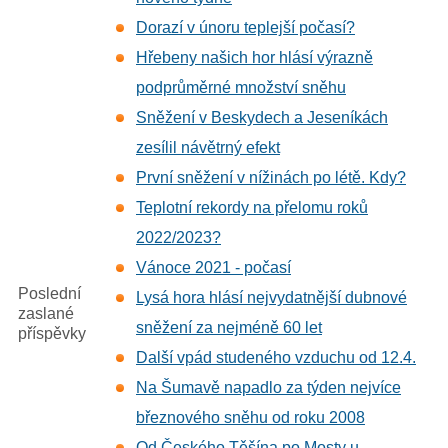
Dorazí v únoru teplejší počasí?
Hřebeny našich hor hlásí výrazně
podprůměrné množství sněhu
Sněžení v Beskydech a Jeseníkách
zesílil návětrný efekt
První sněžení v nížinách po létě. Kdy?
Teplotní rekordy na přelomu roků
2022/2023?
Vánoce 2021 - počasí
Poslední
Lysá hora hlásí nejvydatnější dubnové
zaslané
sněžení za nejméně 60 let
příspěvky
Další vpád studeného vzduchu od 12.4.
Na Šumavě napadlo za týden nejvíce
březnového sněhu od roku 2008
Od Českého Těšína po Mosty u