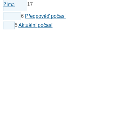
17
Zima
6
Předpověď počasí
5
Aktuální počasí