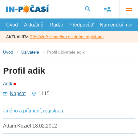
Přejít
na
hlavní
obsah
Úvod
Aktuálně
Radar
Předpověď
Numerický model
Převážně slunečno s letními teplotami
AKTUALITA:
Úvod
Uživatelé
Profil uživatele adik
Profil adik
adik
Napsat
1115
Jméno a příjmení, registrace
Adam Koziel 18.02.2012