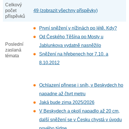
Celkový
počet
49 (zobrazit všechny příspěvky)
příspěvků
První sněžení v nížinách po létě. Kdy?
Od Českého Těšína po Mosty u
Poslední
Jablunkova vydatně nasněžilo
zaslaná
Sněžení na hřebenech hor 7.10. a
témata
8.10.2012
Ochlazení přinese i sníh, v Beskydech ho
napadne až čtvrt metru
Jaká bude zima 2025/2026
V Beskydech a okolí napadlo až 20 cm,
další sněžení se v Česku chystá v úvodu
nového týdne