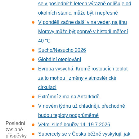
se v posledních letech výrazně odlišuje od
okolních stanic, může být i nepřesné
V pondělí začne další vlna veder, na jihu
Moravy může být poprvé v historii měření
40 °C
Sucho/Nesucho 2026
Globální oteplování
Evropa vysychá. Kromě rostoucích teplot
za to mohou i změny v atmosférické
cirkulaci
Extrémní zima na Antarktidě
V novém týdnu už chladněji, přechodně
budou teploty podprůměrné
Poslední
Velmi silné bouřky 14.-19.7.2026
zaslané
Supercely se v Česku běžně vyskytují, jak
příspěvky