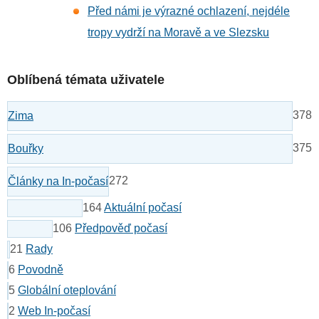
Před námi je výrazné ochlazení, nejdéle
tropy vydrží na Moravě a ve Slezsku
Oblíbená témata uživatele
378
Zima
375
Bouřky
272
Články na In-počasí
164
Aktuální počasí
106
Předpověď počasí
21
Rady
6
Povodně
5
Globální oteplování
2
Web In-počasí