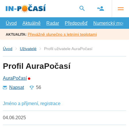
Přejít
na
hlavní
obsah
Úvod
Aktuálně
Radar
Předpověď
Numerický model
Převážně slunečno s letními teplotami
AKTUALITA:
Úvod
Uživatelé
Profil uživatele AuraPočasí
Profil AuraPočasí
AuraPočasí
Napsat
56
Jméno a příjmení, registrace
04.06.2025