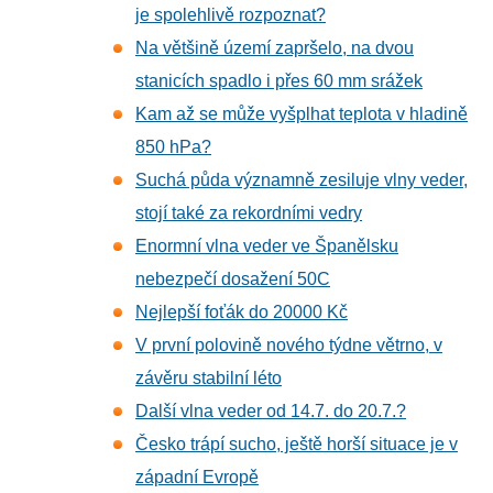
je spolehlivě rozpoznat?
Na většině území zapršelo, na dvou
stanicích spadlo i přes 60 mm srážek
Kam až se může vyšplhat teplota v hladině
850 hPa?
Suchá půda významně zesiluje vlny veder,
stojí také za rekordními vedry
Enormní vlna veder ve Španělsku
nebezpečí dosažení 50C
Nejlepší foťák do 20000 Kč
V první polovině nového týdne větrno, v
závěru stabilní léto
Další vlna veder od 14.7. do 20.7.?
Česko trápí sucho, ještě horší situace je v
západní Evropě