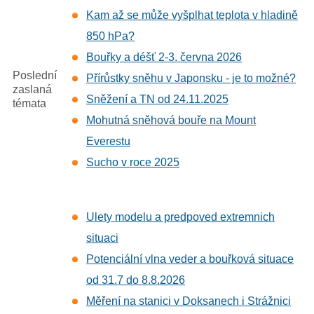
Kam až se může vyšplhat teplota v hladině
850 hPa?
Bouřky a déšť 2-3. června 2026
Poslední
Přírůstky sněhu v Japonsku - je to možné?
zaslaná
Sněžení a TN od 24.11.2025
témata
Mohutná sněhová bouře na Mount
Everestu
Sucho v roce 2025
Ulety modelu a predpoved extremnich
situaci
Potenciální vlna veder a bouřková situace
od 31.7 do 8.8.2026
Měření na stanici v Doksanech i Strážnici