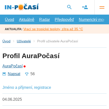
Přejít
na
hlavní
obsah
Úvod
Aktuálně
Radar
Předpověď
Numerický model
Vrací se tropické teploty, zítra až 35 °C
AKTUALITA:
Úvod
Uživatelé
Profil uživatele AuraPočasí
Profil AuraPočasí
AuraPočasí
Napsat
56
Jméno a příjmení, registrace
04.06.2025