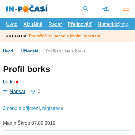
Přejít
na
hlavní
obsah
Úvod
Aktuálně
Radar
Předpověď
Numerický model
Převážně slunečno s letními teplotami
AKTUALITA:
Úvod
Uživatelé
Profil uživatele borks
Profil borks
borks
Napsat
0
Jméno a příjmení, registrace
Martin Škrob 07.09.2019