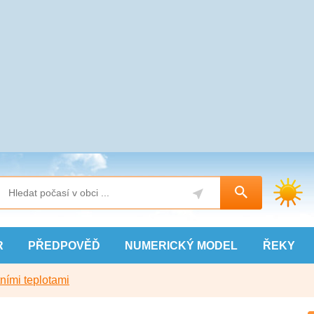
R
PŘEDPOVĚĎ
NUMERICKÝ
MODEL
ŘEKY
ními teplotami