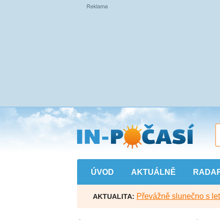
Přejít
na
hlavní
obsah
ÚVOD
AKTUÁLNĚ
RADA
Převážně slunečno s let
AKTUALITA: