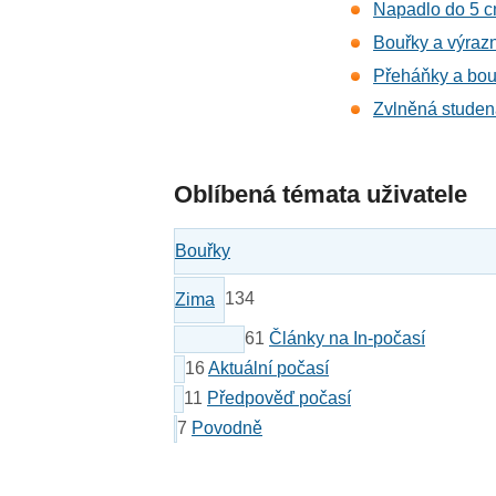
Napadlo do 5 c
Bouřky a výraz
Přeháňky a bou
Zvlněná studená
Oblíbená témata uživatele
Bouřky
134
Zima
61
Články na In-počasí
16
Aktuální počasí
11
Předpověď počasí
7
Povodně