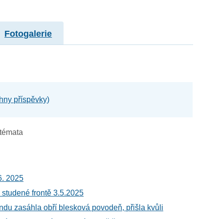
Fotogalerie
hny příspěvky)
témata
6. 2025
 studené frontě 3.5.2025
ndu zasáhla obří blesková povodeň, přišla kvůli