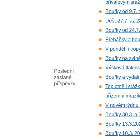
přívalovým srá
Bouřky od 9.7. 
Déšť 27.7. až 2
Bouřky od 24.7
Přeháňky a bouř
V pondělí i trop
Bouřky na zvln
Výšková tlaková
Poslední
Bouřky a vydatn
zaslané
příspěvky
Teplotně i sráž
přízemní mrazí
V novém týdnu 
Bouřky 30.3. a 
Bouřky 13.3.20
Bouřky 10.3. 2