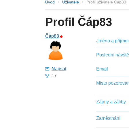
Úvod
Uživatelé
Profil uživatele Čáp83
Profil Čáp83
Čáp83
Jméno a příjmení
Poslední návšt
Napsat
Email
17
Místo pozorován
Zájmy a záliby
Zaměstnání