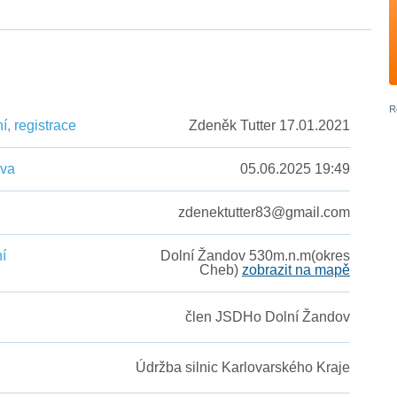
, registrace
Zdeněk Tutter 17.01.2021
ěva
05.06.2025 19:49
zdenektutter83@gmail.com
í
Dolní Žandov 530m.n.m(okres
Cheb)
zobrazit na mapě
člen JSDHo Dolní Žandov
Údržba silnic Karlovarského Kraje