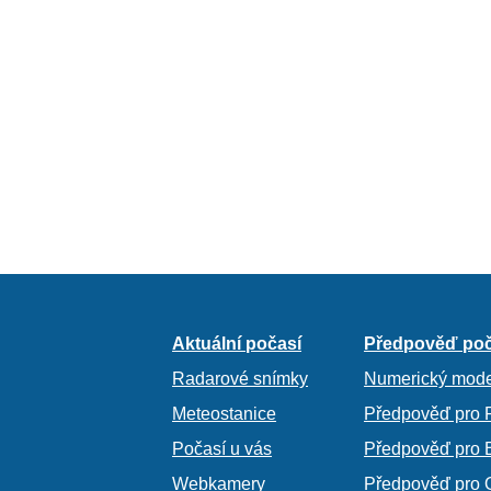
Aktuální počasí
Předpověď poč
Radarové snímky
Numerický mode
Meteostanice
Předpověď pro 
Počasí u vás
Předpověď pro 
Webkamery
Předpověď pro 