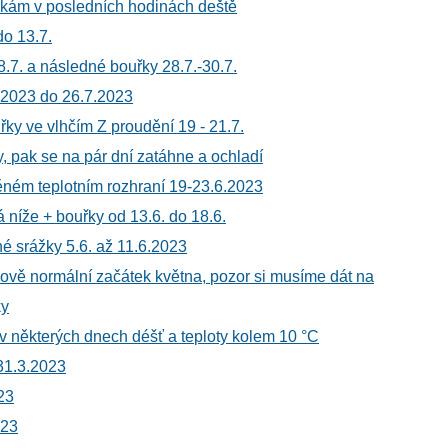
žkám v posledních hodinách deště
do 13.7.
8.7. a následné bouřky 28.7.-30.7.
.2023 do 26.7.2023
ky ve vlhčím Z proudění 19 - 21.7.
y, pak se na pár dní zatáhne a ochladí
ěném teplotním rozhraní 19-23.6.2023
 níže + bouřky od 13.6. do 18.6.
é srážky 5.6. až 11.6.2023
kově normální začátek května, pozor si musíme dát na
ky
v některých dnech déšť a teploty kolem 10 °C
31.3.2023
23
023