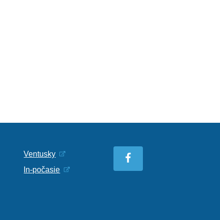
Ventusky
In-počasie