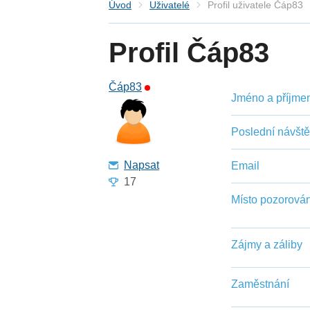
Úvod
Uživatelé
Profil uživatele Čáp83
Profil Čáp83
Čáp83
Jméno a příjmení
Poslední návšt
Napsat
Email
17
Místo pozorován
Zájmy a záliby
Zaměstnání