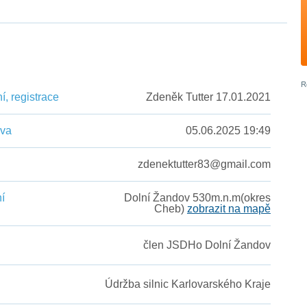
, registrace
Zdeněk Tutter 17.01.2021
ěva
05.06.2025 19:49
zdenektutter83@gmail.com
í
Dolní Žandov 530m.n.m(okres
Cheb)
zobrazit na mapě
člen JSDHo Dolní Žandov
Údržba silnic Karlovarského Kraje