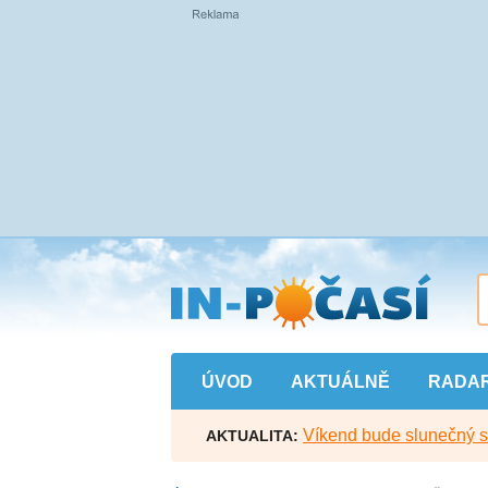
Přejít
na
hlavní
obsah
ÚVOD
AKTUÁLNĚ
RADA
Víkend bude slunečný s l
AKTUALITA: