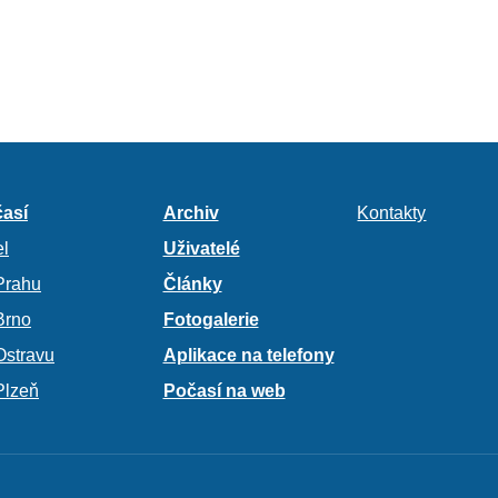
así
Archiv
Kontakty
l
Uživatelé
Prahu
Články
Brno
Fotogalerie
Ostravu
Aplikace na telefony
Plzeň
Počasí na web