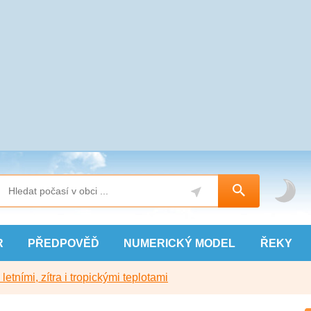
R
PŘEDPOVĚĎ
NUMERICKÝ
MODEL
ŘEKY
etními, zítra i tropickými teplotami