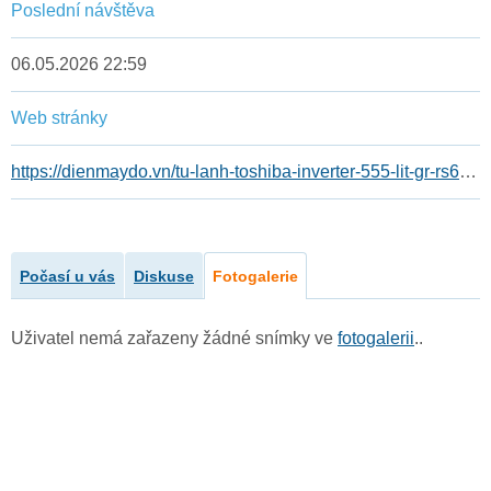
Poslední návštěva
06.05.2026 22:59
Web stránky
https://dienmaydo.vn/tu-lanh-toshiba-inverter-555-lit-gr-rs696wi-pmv
Počasí u vás
Diskuse
Fotogalerie
Uživatel nemá zařazeny žádné snímky ve
fotogalerii
..