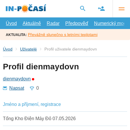
Přejít
na
hlavní
obsah
Úvod
Aktuálně
Radar
Předpověď
Numerický model
Převážně slunečno s letními teplotami
AKTUALITA:
Úvod
Uživatelé
Profil uživatele dienmaydovn
Profil dienmaydovn
dienmaydovn
Napsat
0
Jméno a příjmení, registrace
Tổng Kho Điện Máy Đỏ 07.05.2026