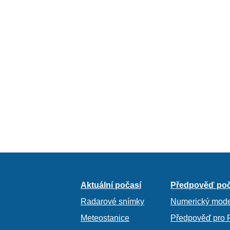
Aktuální počasí
Předpověď poč
Radarové snímky
Numerický mode
Meteostanice
Předpověď pro 