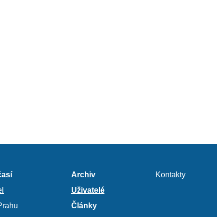
así
Archiv
Kontakty
l
Uživatelé
Prahu
Články