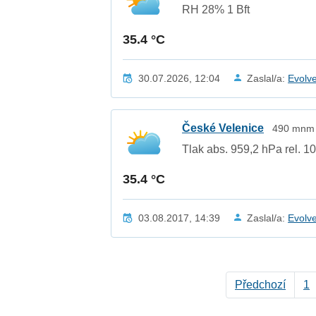
RH 28% 1 Bft
35.4 °C
30.07.2026, 12:04
Zaslal/a:
Evolv
České Velenice
490 mnm /
Tlak abs. 959,2 hPa rel. 1
35.4 °C
03.08.2017, 14:39
Zaslal/a:
Evolv
Předchozí
1