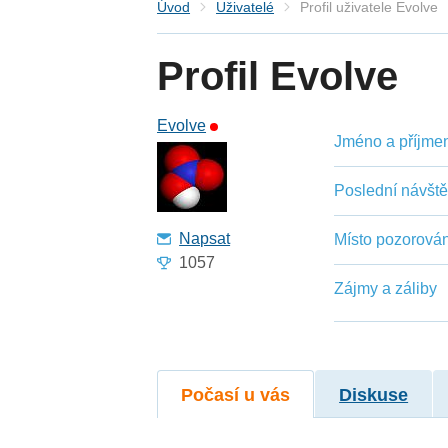
Úvod
Uživatelé
Profil uživatele Evolve
Profil Evolve
Evolve
Jméno a příjmení
Poslední návšt
Napsat
Místo pozorován
1057
Zájmy a záliby
Počasí u vás
Diskuse