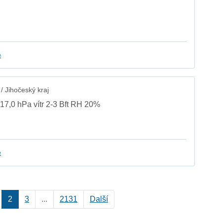
e
 Jihočeský kraj
017,0 hPa vítr 2-3 Bft RH 20%
e
2
3
...
2131
Další