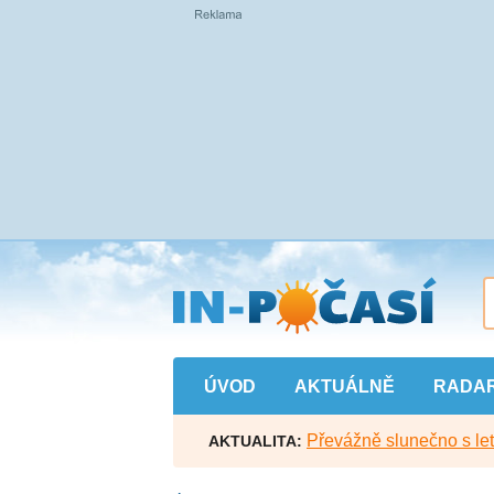
Přejít
na
hlavní
obsah
ÚVOD
AKTUÁLNĚ
RADA
Převážně slunečno s let
AKTUALITA: