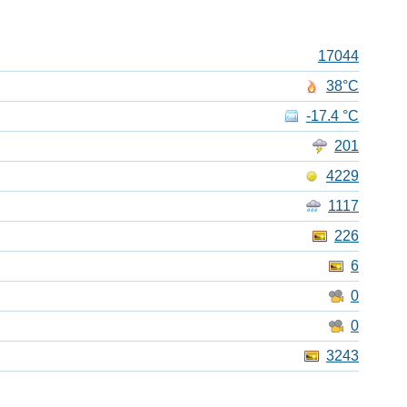
17044
38°C
-17.4 °C
201
4229
1117
226
6
0
0
3243