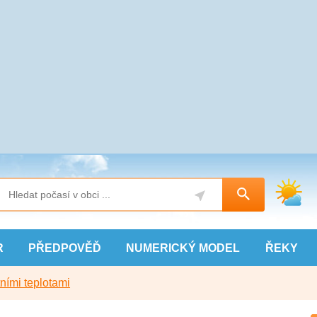
R
PŘEDPOVĚĎ
NUMERICKÝ
MODEL
ŘEKY
ními teplotami