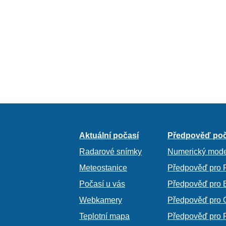
Aktuální počasí
Předpověď poč
Radarové snímky
Numerický mode
Meteostanice
Předpověď pro 
Počasí u vás
Předpověď pro 
Webkamery
Předpověď pro 
Teplotní mapa
Předpověď pro 