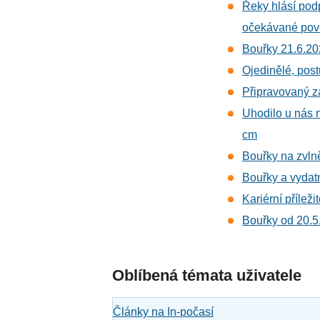
Řeky hlásí pod
očekávané po
Bouřky 21.6.2
Ojedinělé, pos
Připravovaný 
Uhodilo u nás n
cm
Bouřky na zvln
Bouřky a vydat
Kariérní příle
Bouřky od 20.5
Oblíbená témata uživatele
Články na In-počasí