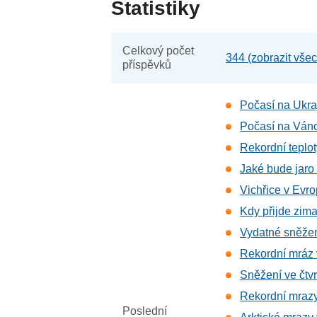
Statistiky
Celkový počet
344 (zobrazit vše
příspěvků
Počasí na Ukraj
Počasí na Ván
Rekordní teplot
Jaké bude jaro
Vichřice v Evr
Kdy přijde zim
Vydatné sněžen
Rekordní mráz v
Sněžení ve čtvr
Rekordní mrazy 
Poslední