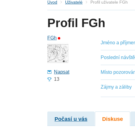
Úvod
Uživatelé
Profil uživatele FGh
Profil FGh
FGh
Jméno a příjmení
Poslední návšt
Napsat
Místo pozorován
13
Zájmy a záliby
Počasí u vás
Diskuse