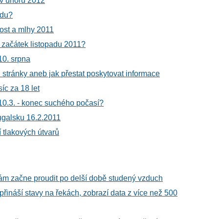
 v únoru 2012
adu?
nost a mlhy 2011
 začátek listopadu 2011?
 10. srpna
 stránky aneb jak přestat poskytovat informace
íc za 18 let
0.3. - konec suchého počasí?
ugalsku 16.2.2011
tlakových útvarů
m začne proudit po delší době studený vzduch
přináší stavy na řekách, zobrazí data z více než 500