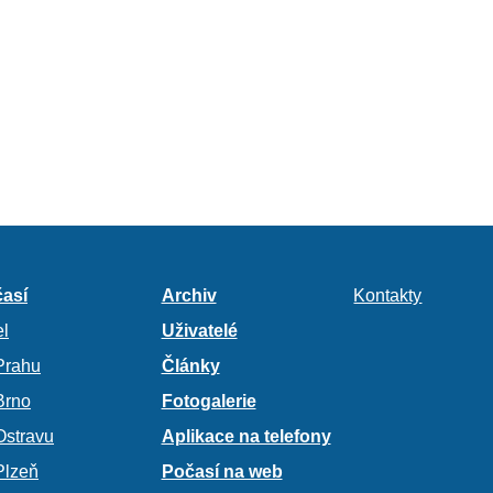
así
Archiv
Kontakty
l
Uživatelé
Prahu
Články
Brno
Fotogalerie
Ostravu
Aplikace na telefony
Plzeň
Počasí na web