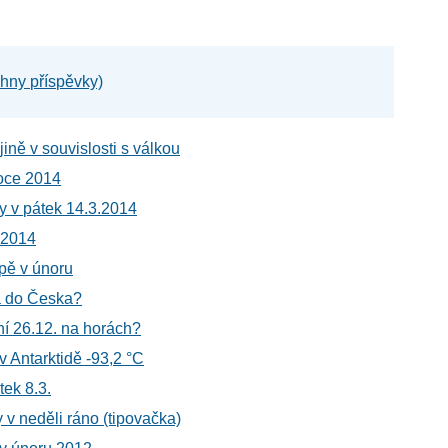
chny příspěvky)
ině v souvislosti s válkou
oce 2014
y v pátek 14.3.2014
 2014
opě v únoru
a do Česka?
í 26.12. na horách?
 Antarktidě -93,2 °C
tek 8.3.
v neděli ráno (tipovačka)