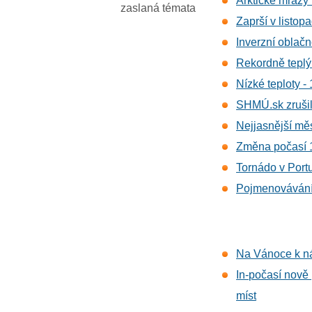
Arktické mrazy
zaslaná témata
Zaprší v listop
Inverzní oblač
Rekordně teplý
Nízké teploty -
SHMÚ.sk zrušil
Nejjasnější měs
Změna počasí 1
Tornádo v Port
Pojmenovávání 
Na Vánoce k ná
In-počasí nově 
míst