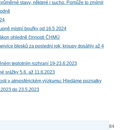
průměrné stavy, některé i sucho. Pomůže to zmírnit
vodně
024
tupně místní bouřky od 16.5 2024
zákon ohledně činnosti ČHMÚ
ejvíce blesků za poslední rok, kroupy dosáhly až 4
ěném teplotním rozhraní 19-23.6.2023
né srážky 5.6. až 11.6.2023
žitosti v atmosférickém výzkumu: Hledáme poznatky
.2023 do 23.5.2023
84