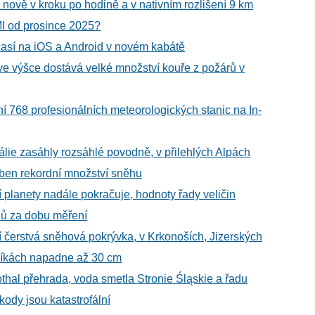
vě v kroku po hodině a v nativním rozlišení 9 km
 od prosince 2025?
časí na iOS a Android v novém kabátě
e výšce dostává velké množství kouře z požárů v
í 768 profesionálních meteorologických stanic na In-
álie zasáhly rozsáhlé povodně, v přilehlých Alpách
ben rekordní množství sněhu
 planety nadále pokračuje, hodnoty řady veličin
dů za dobu měření
í čerstvá sněhová pokrývka, v Krkonoších, Jizerských
níkách napadne až 30 cm
thal přehrada, voda smetla Stronie Śląskie a řadu
kody jsou katastrofální