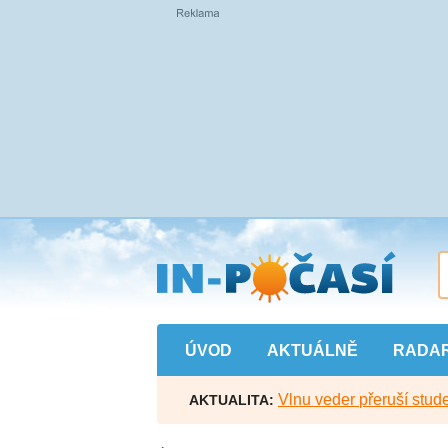
Přejít
na
hlavní
obsah
ÚVOD
AKTUÁLNĚ
RADA
Vlnu veder přeruší stude
AKTUALITA: