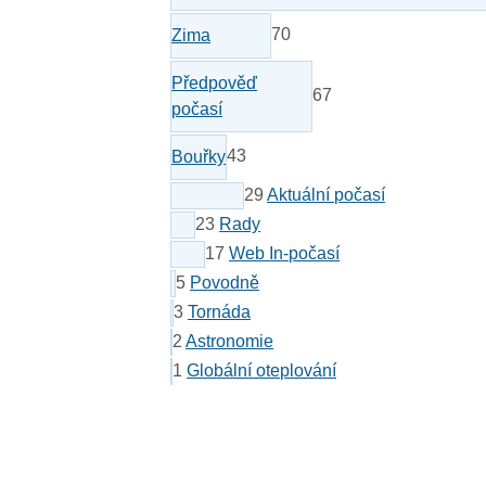
70
Zima
Předpověď
67
počasí
43
Bouřky
29
Aktuální počasí
23
Rady
17
Web In-počasí
5
Povodně
3
Tornáda
2
Astronomie
1
Globální oteplování