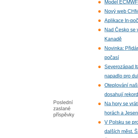
Model ECMWF no
Nový web CHMI
Aplikace In-po
Nad Česko se v
Kanadě
Novinka: Přidán
počasí
Severozápad It
napadlo pro du
Oteplování naší
dosahují rekor
Poslední
Na hory se vrát
zaslané
horách a Jese
příspěvky
V Polsku se pro
dalších měst. Š