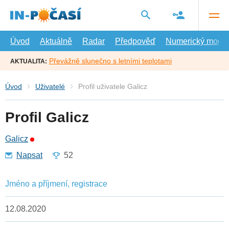
Přejít
na
hlavní
obsah
Úvod
Aktuálně
Radar
Předpověď
Numerický model
Převážně slunečno s letními teplotami
AKTUALITA:
Úvod
Uživatelé
Profil uživatele Galicz
Profil Galicz
Galicz
Napsat
52
Jméno a příjmení, registrace
12.08.2020