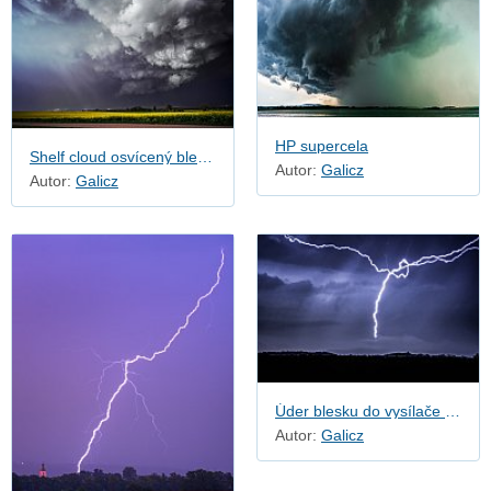
HP supercela
Shelf cloud osvícený bleskem
Autor:
Galicz
Autor:
Galicz
Úder blesku do vysílače Kleť.
Autor:
Galicz