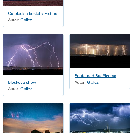
Cg blesk a kostel v Pištíně
Autor:
Galicz
Bouře nad Budějcema
Blesková show
Autor:
Galicz
Autor:
Galicz