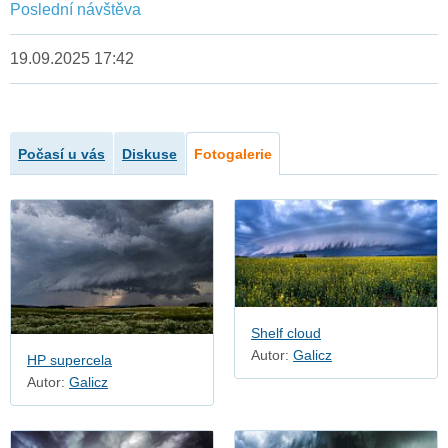
Poslední návštěva
19.09.2025 17:42
Počasí u vás
Diskuse
Fotogalerie
Shelf cloud
Autor:
Galicz
HP supercela
Autor:
Galicz