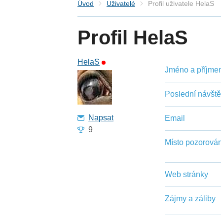
Úvod
Uživatelé
Profil uživatele HelaS
Profil HelaS
HelaS
Jméno a příjmení
Poslední návšt
Napsat
Email
9
Místo pozorován
Web stránky
Zájmy a záliby