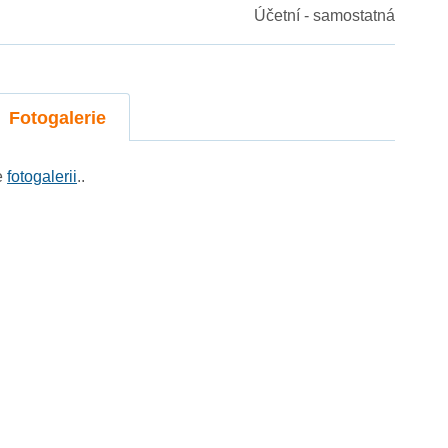
Účetní - samostatná
Fotogalerie
e
fotogalerii
..