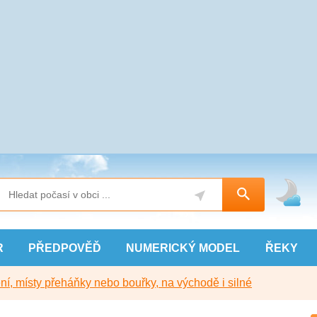
R
PŘEDPOVĚĎ
NUMERICKÝ
MODEL
ŘEKY
í, místy přeháňky nebo bouřky, na východě i silné