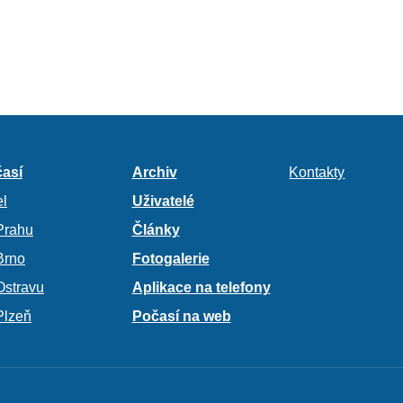
así
Archiv
Kontakty
l
Uživatelé
Prahu
Články
Brno
Fotogalerie
Ostravu
Aplikace na telefony
Plzeň
Počasí na web