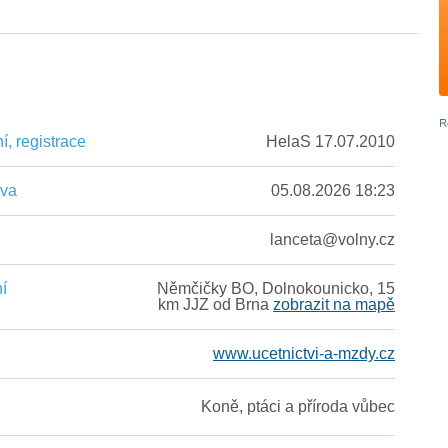
, registrace
HelaS 17.07.2010
ěva
05.08.2026 18:23
lanceta@volny.cz
í
Němčičky BO, Dolnokounicko, 15
km JJZ od Brna
zobrazit na mapě
www.ucetnictvi-a-mzdy.cz
Koně, ptáci a příroda vůbec