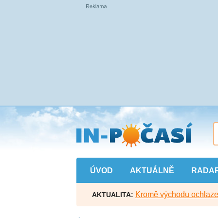
Přejít
na
hlavní
obsah
ÚVOD
AKTUÁLNĚ
RADA
Kromě východu ochlazen
AKTUALITA: