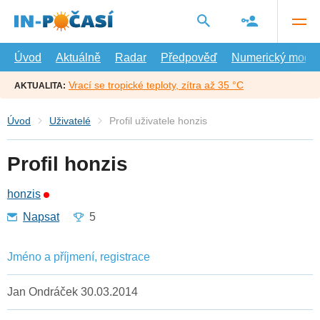
Přejít
na
hlavní
obsah
Úvod
Aktuálně
Radar
Předpověď
Numerický model
Vrací se tropické teploty, zítra až 35 °C
AKTUALITA:
Úvod
Uživatelé
Profil uživatele honzis
Profil honzis
honzis
Napsat
5
Jméno a příjmení, registrace
Jan Ondráček 30.03.2014