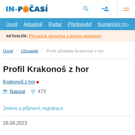
Přejít
na
hlavní
obsah
Úvod
Aktuálně
Radar
Předpověď
Numerický model
Převážně slunečno s letními teplotami
AKTUALITA:
Úvod
Uživatelé
Profil uživatele Krakonoš z hor
Profil Krakonoš z hor
Krakonoš z hor
Napsat
473
Jméno a příjmení, registrace
26.08.2023