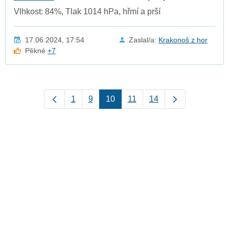
Vlhkost: 84%, Tlak 1014 hPa, hřmí a prší
17.06.2024, 17:54
Zaslal/a:
Krakonoš z hor
Pěkné
+7
1
9
10
11
14