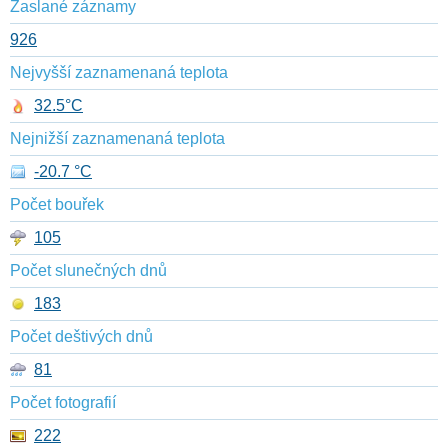
Zaslané záznamy
926
Nejvyšší zaznamenaná teplota
32.5°C
Nejnižší zaznamenaná teplota
-20.7 °C
Počet bouřek
105
Počet slunečných dnů
183
Počet deštivých dnů
81
Počet fotografií
222