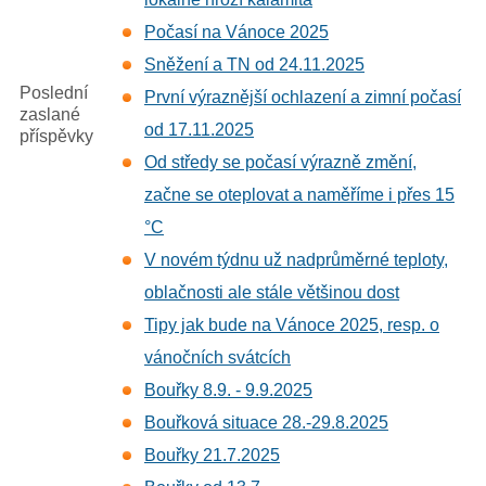
Počasí na Vánoce 2025
Sněžení a TN od 24.11.2025
Poslední
První výraznější ochlazení a zimní počasí
zaslané
od 17.11.2025
příspěvky
Od středy se počasí výrazně změní,
začne se oteplovat a naměříme i přes 15
°C
V novém týdnu už nadprůměrné teploty,
oblačnosti ale stále většinou dost
Tipy jak bude na Vánoce 2025, resp. o
vánočních svátcích
Bouřky 8.9. - 9.9.2025
Bouřková situace 28.-29.8.2025
Bouřky 21.7.2025