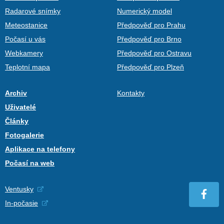
Radarové snímky
Numerický model
Meteostanice
Předpověď pro Prahu
Počasí u vás
Předpověď pro Brno
Webkamery
Předpověď pro Ostravu
Teplotní mapa
Předpověď pro Plzeň
Archiv
Kontakty
Uživatelé
Články
Fotogalerie
Aplikace na telefony
Počasí na web
Ventusky
In-počasie