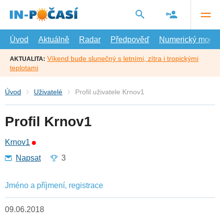
Přejít
na
hlavní
obsah
Úvod
Aktuálně
Radar
Předpověď
Numerický model
Víkend bude slunečný s letními, zítra i tropickými
AKTUALITA:
teplotami
Úvod
Uživatelé
Profil uživatele Krnov1
Profil Krnov1
Krnov1
Napsat
3
Jméno a příjmení, registrace
09.06.2018