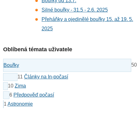
Bouřky od 13.7.
Silné bouřky - 31.5 - 2.6. 2025
Přeháňky a ojedinělé bouřky 15. až 19. 5.
2025
Oblíbená témata uživatele
50
Bouřky
11
Články na In-počasí
10
Zima
6
Předpověď počasí
1
Astronomie