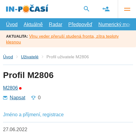
Přejít
na
hlavní
obsah
Úvod
Aktuálně
Radar
Předpověď
Numerický model
Vlnu veder přeruší studená fronta, zítra teploty
AKTUALITA:
klesnou
Úvod
Uživatelé
Profil uživatele M2806
Profil M2806
M2806
Napsat
0
Jméno a příjmení, registrace
27.06.2022