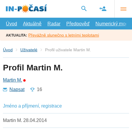
Přejít
na
hlavní
obsah
Úvod
Aktuálně
Radar
Předpověď
Numerický model
Převážně slunečno s letními teplotami
AKTUALITA:
Úvod
Uživatelé
Profil uživatele Martin M.
Profil Martin M.
Martin M.
Napsat
16
Jméno a příjmení, registrace
Martin M. 28.04.2014