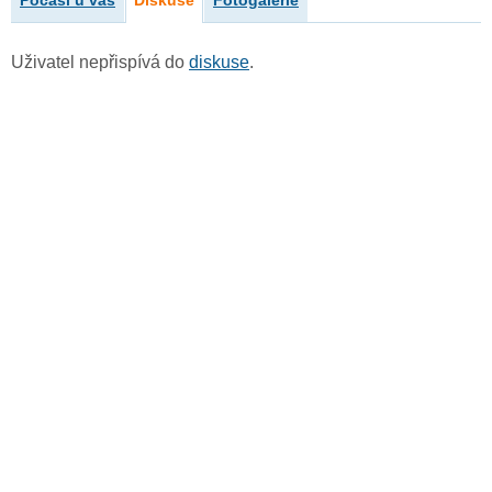
Počasí u vás
Diskuse
Fotogalerie
Uživatel nepřispívá do
diskuse
.