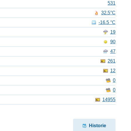
531
32.5°C
-16.5 °C
19
90
47
261
12
0
0
14955
Historie