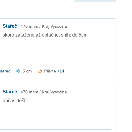
Stařeč
470 mnm / Kraj Vysočina
skoro zataženo až oblačno, sníh: do 5cm
starec
5 cm
Pěkné
+14
Stařeč
470 mnm / Kraj Vysočina
občas déšť