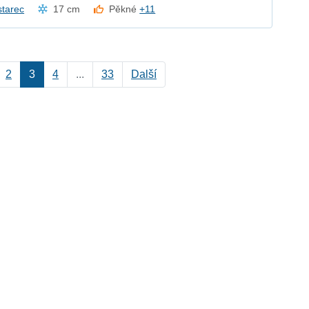
starec
17 cm
Pěkné
+11
2
3
4
...
33
Další