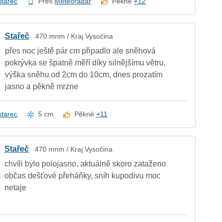
starec
Přes
Meteoradar
Pěkné
+12
Stařeč
470 mnm / Kraj Vysočina
přes noc ještě pár cm připadlo ale sněhová
pokrývka se špatně měří díky silnějšímu větru,
výška sněhu od 2cm do 10cm, dnes prozatím
jasno a pěkně mrzne
starec
5 cm
Pěkné
+11
Stařeč
470 mnm / Kraj Vysočina
chvíli bylo polojasno, aktuálně skoro zataženo
občas dešťové přeháňky, sníh kupodivu moc
netaje