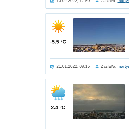
10.02.2022, 17:50
Zaslal/a:
marty
-5.5 °C
21.01.2022, 09:15
Zaslal/a:
marty
2.4 °C