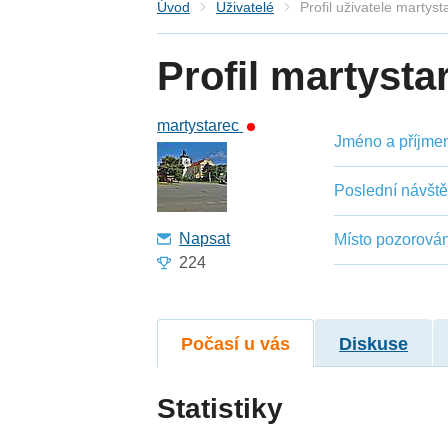
Úvod
Uživatelé
Profil uživatele martyst
Profil martysta
martystarec
Jméno a příjmení
Poslední návšt
Napsat
Místo pozorován
224
Počasí u vás
Diskuse
Statistiky