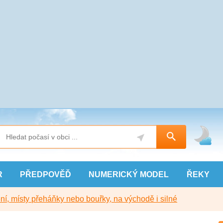
R
PŘEDPOVĚĎ
NUMERICKÝ
MODEL
ŘEKY
í, místy přeháňky nebo bouřky, na východě i silné