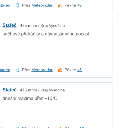
starec
Přes
Meteoradar
Pěkné
+9
Stařeč
475 mnm / Kraj Vysočina
sněhové přeháňky a návrat zimního počasí...
starec
Přes
Meteoradar
Pěkné
+6
Stařeč
475 mnm / Kraj Vysočina
dnešní maxima přes +10°C