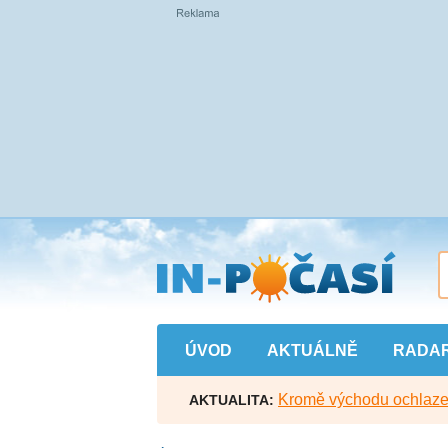
Přejít
na
hlavní
obsah
ÚVOD
AKTUÁLNĚ
RADA
Kromě východu ochlazen
AKTUALITA: