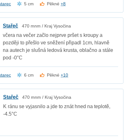
starec
5 cm
Pěkné
+8
Stařeč
470 mnm / Kraj Vysočina
včera na večer začlo nejprve pršet s kroupy a
později to přešlo ve sněžení připadl 1cm, hlavně
na autech je slušná ledová krusta, oblačno a stále
pod -0°C
starec
6 cm
Pěkné
+10
Stařeč
470 mnm / Kraj Vysočina
K ránu se vyjasnilo a jde to znát hned na teplotě,
-4.5°C