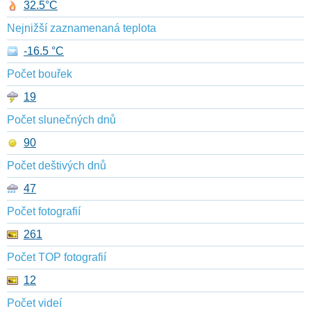
32.5°C
Nejnižší zaznamenaná teplota
-16.5 °C
Počet bouřek
19
Počet slunečných dnů
90
Počet deštivých dnů
47
Počet fotografií
261
Počet TOP fotografií
12
Počet videí