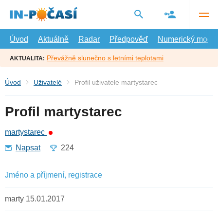
Přejít
na
hlavní
obsah
Úvod
Aktuálně
Radar
Předpověď
Numerický model
Převážně slunečno s letními teplotami
AKTUALITA:
Úvod
Uživatelé
Profil uživatele martystarec
Profil martystarec
martystarec
Napsat
224
Jméno a příjmení, registrace
marty 15.01.2017