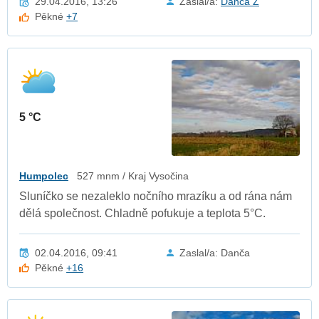
29.04.2016, 13:26
Zaslal/a:
Danča Z
Pěkné
+7
5 °C
Humpolec
527 mnm / Kraj Vysočina
Sluníčko se nezaleklo nočního mrazíku a od rána nám
dělá společnost. Chladně pofukuje a teplota 5°C.
02.04.2016, 09:41
Zaslal/a: Danča
Pěkné
+16