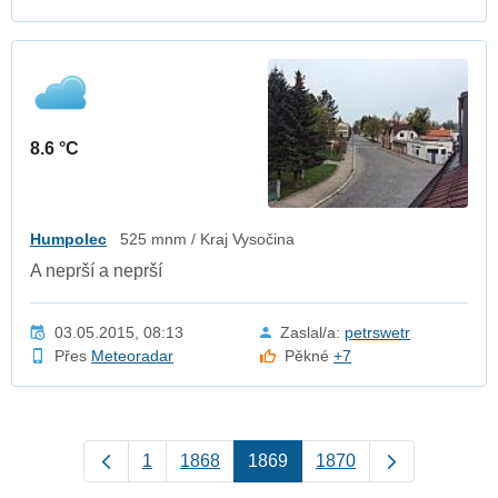
8.6 °C
Humpolec
525 mnm / Kraj Vysočina
A neprší a neprší
03.05.2015, 08:13
Zaslal/a:
petrswetr
Přes
Meteoradar
Pěkné
+7
1
1868
1869
1870