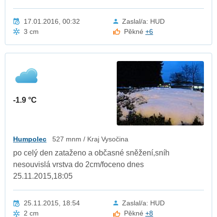
17.01.2016, 00:32
Zaslal/a: HUD
3 cm
Pěkné
+6
-1.9 °C
Humpolec
527 mnm / Kraj Vysočina
po celý den zataženo a občasné sněžení,sníh
nesouvislá vrstva do 2cm/foceno dnes
25.11.2015,18:05
25.11.2015, 18:54
Zaslal/a: HUD
2 cm
Pěkné
+8