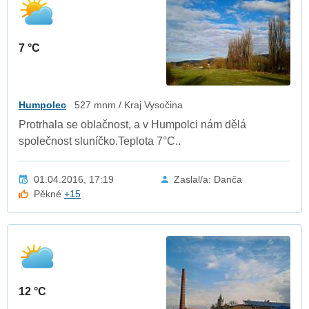
7 °C
Humpolec
527 mnm / Kraj Vysočina
Protrhala se oblačnost, a v Humpolci nám dělá
společnost sluníčko.Teplota 7°C..
01.04.2016, 17:19
Zaslal/a: Danča
Pěkné
+15
12 °C