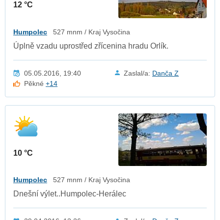
12 °C
Humpolec
527 mnm / Kraj Vysočina
Úplně vzadu uprostřed zřícenina hradu Orlík.
05.05.2016, 19:40
Zaslal/a:
Danča Z
Pěkné
+14
10 °C
Humpolec
527 mnm / Kraj Vysočina
Dnešní výlet..Humpolec-Herálec