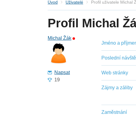
Úvod
Uživatelé
Profil uživatele Michal 
Profil Michal Ž
Michal Žák
Jméno a příjmení
Poslední návšt
Napsat
Web stránky
19
Zájmy a záliby
Zaměstnání