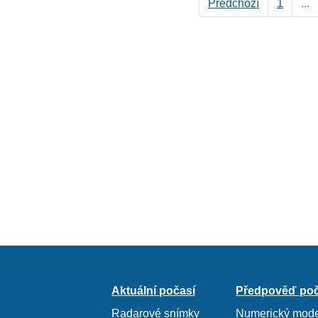
Předchozí
1
...
Aktuální počasí
Předpověď poč
Radarové snímky
Numerický mode