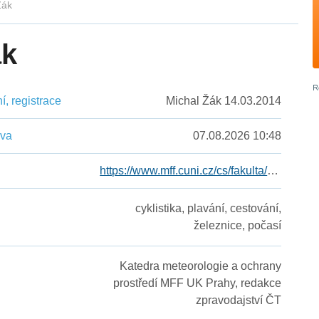
Žák
ák
, registrace
Michal Žák 14.03.2014
ěva
07.08.2026 10:48
https://www.mff.cuni.cz/cs/fakulta/organizacni-struktura/lide?hdl=2658
cyklistika, plavání, cestování,
železnice, počasí
Katedra meteorologie a ochrany
prostředí MFF UK Prahy, redakce
zpravodajství ČT