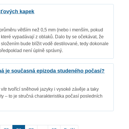
ešťových kapek
 průměru větším než 0,5 mm (nebo i menším, pokud
, které vypadávají z oblaků. Dalo by se očekávat, že
složením bude blížit vodě destilované, tedy dokonale
 předpoklad není úplně správný.
á je současná epizoda studeného počasí?
vítr tvořící sněhové jazyky i vysoké závěje a taky
y – to je stručná charakteristika počasí posledních