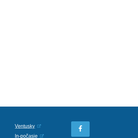
Ventusky
In-počasie