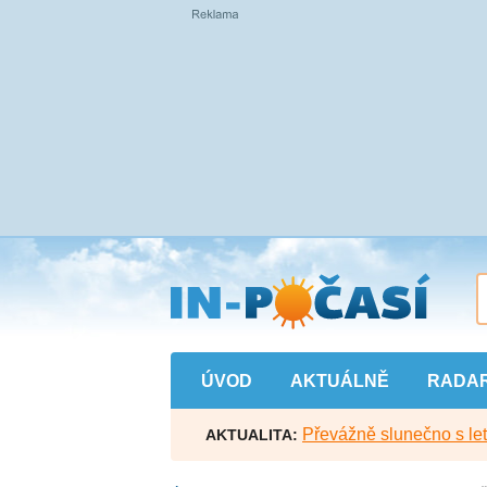
Přejít
na
hlavní
obsah
ÚVOD
AKTUÁLNĚ
RADA
Převážně slunečno s let
AKTUALITA: