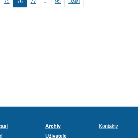
75
76
77
...
95
Další
así
Archiv
Kontakty
l
Uživatelé