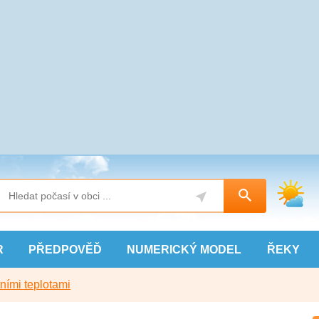
R
PŘEDPOVĚĎ
NUMERICKÝ
MODEL
ŘEKY
ními teplotami