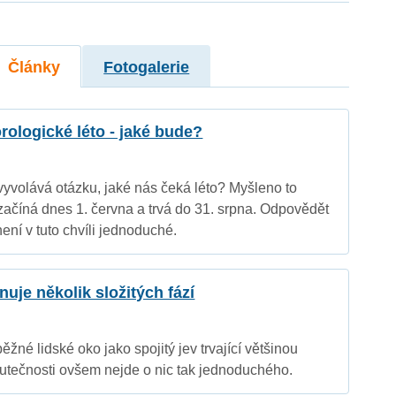
Články
Fotogalerie
ologické léto - jaké bude?
 vyvolává otázku, jaké nás čeká léto? Myšleno to
začíná dnes 1. června a trvá do 31. srpna. Odpovědět
ení v tuto chvíli jednoduché.
uje několik složitých fází
běžné lidské oko jako spojitý jev trvající většinou
utečnosti ovšem nejde o nic tak jednoduchého.