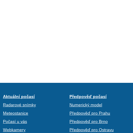
Aktuální počasí
Předpověď počasí
Radarové snímky
Numerický model
Meteostanice
Předpověď pro Prahu
Počasí u vás
Předpověď pro Brno
Webkamery
Předpověď pro Ostravu