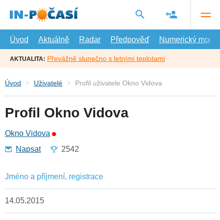
Přejít
na
hlavní
obsah
Úvod
Aktuálně
Radar
Předpověď
Numerický model
Převážně slunečno s letními teplotami
AKTUALITA:
Úvod
Uživatelé
Profil uživatele Okno Vidova
Profil Okno Vidova
Okno Vidova
Napsat
2542
Jméno a příjmení, registrace
14.05.2015