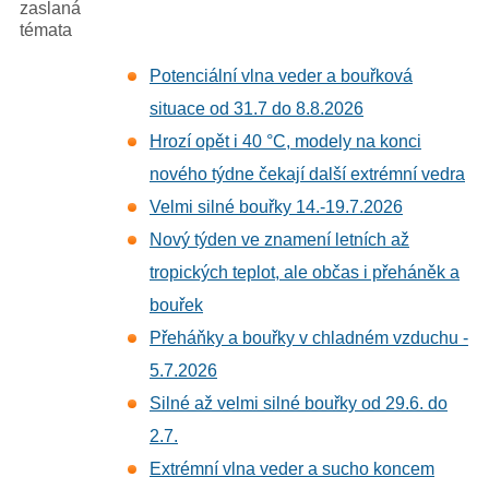
zaslaná
témata
Potenciální vlna veder a bouřková
situace od 31.7 do 8.8.2026
Hrozí opět i 40 °C, modely na konci
nového týdne čekají další extrémní vedra
Velmi silné bouřky 14.-19.7.2026
Nový týden ve znamení letních až
tropických teplot, ale občas i přeháněk a
bouřek
Přeháňky a bouřky v chladném vzduchu -
5.7.2026
Silné až velmi silné bouřky od 29.6. do
2.7.
Extrémní vlna veder a sucho koncem