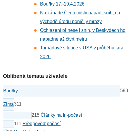
Bouřky 17.-19.4.2026
Na západě Čech místy napadl sníh, na
východě úrodu poničily mrazy
Ochlazení přinese i sníh, v Beskydech ho
napadne až čtvrt metru
Tornádové situace v USA v průběhu jara
2026
Oblíbená témata uživatele
583
Bouřky
311
Zima
215
Články na In-počasí
111
Předpověď počasí