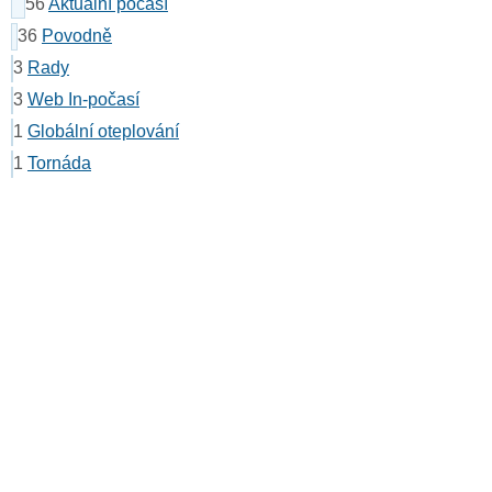
56
Aktuální počasí
36
Povodně
3
Rady
3
Web In-počasí
1
Globální oteplování
1
Tornáda