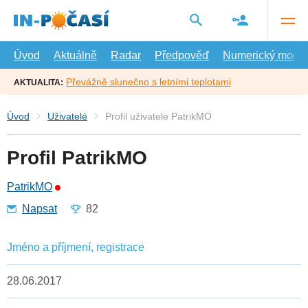
Přejít
na
hlavní
obsah
Úvod
Aktuálně
Radar
Předpověď
Numerický model
Převážně slunečno s letními teplotami
AKTUALITA:
Úvod
Uživatelé
Profil uživatele PatrikMO
Profil PatrikMO
PatrikMO
Napsat
82
Jméno a příjmení, registrace
28.06.2017