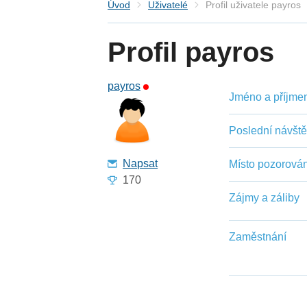
Úvod
Uživatelé
Profil uživatele payros
Profil payros
payros
Jméno a příjmení
Poslední návšt
Napsat
Místo pozorován
170
Zájmy a záliby
Zaměstnání