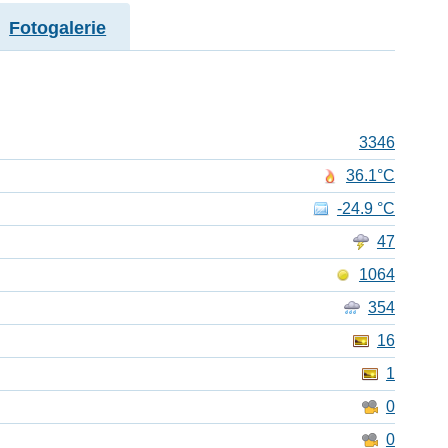
Fotogalerie
3346
36.1°C
-24.9 °C
47
1064
354
16
1
0
0