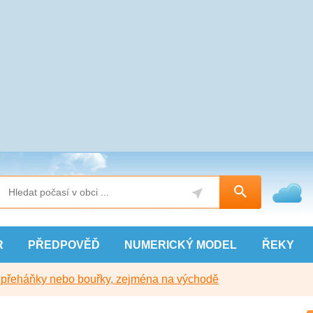
R
PŘEDPOVĚĎ
NUMERICKÝ
MODEL
ŘEKY
y přeháňky nebo bouřky, zejména na východě