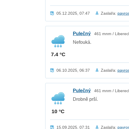
05.12.2025, 07:47
Zaslal/a:
payro
Pulečný
461 mnm / Libereck
Nefouká.
7.4 °C
06.10.2025, 06:37
Zaslal/a:
payro
Pulečný
461 mnm / Libereck
Drobně prší.
10 °C
15.09.2025, 07:31
Zaslal/a:
payro