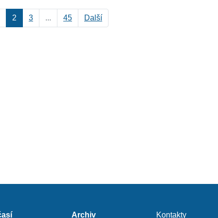
2
3
...
45
Další
así
Archiv
Kontakty