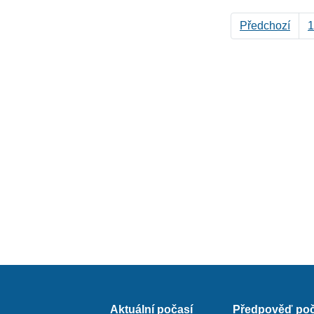
Předchozí
1
Aktuální počasí
Předpověď poč