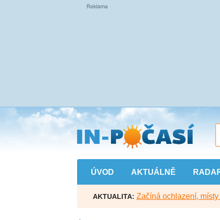
Přejít
na
hlavní
obsah
ÚVOD
AKTUÁLNĚ
RADA
Začíná ochlazení, míst
AKTUALITA: