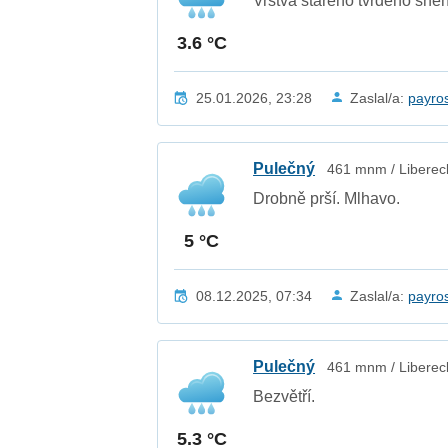
Vrstva starého tvrdého sně
3.6 °C
25.01.2026, 23:28
Zaslal/a:
payro
Pulečný
461 mnm / Libereck
Drobně prší. Mlhavo.
5 °C
08.12.2025, 07:34
Zaslal/a:
payro
Pulečný
461 mnm / Libereck
Bezvětří.
5.3 °C