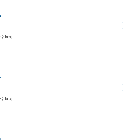
s
ý kraj
s
ý kraj
s