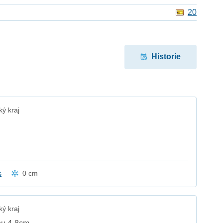
20
Historie
ý kraj
s
0 cm
ý kraj