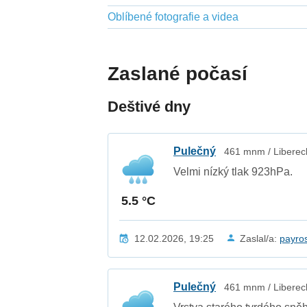
Oblíbené fotografie a videa
Zaslané počasí
Deštivé dny
Pulečný
461 mnm / Libereck
Velmi nízký tlak 923hPa.
5.5 °C
12.02.2026, 19:25
Zaslal/a:
payro
Pulečný
461 mnm / Libereck