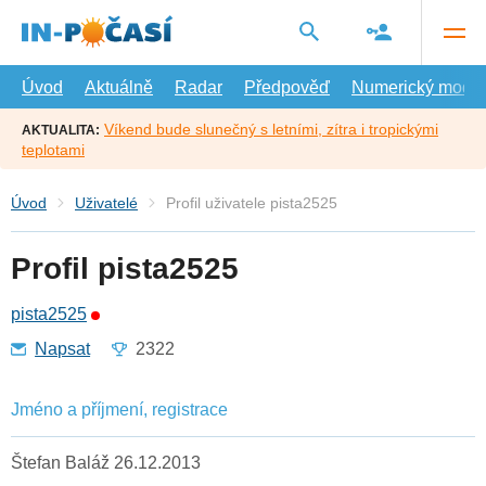
Přejít
na
hlavní
obsah
Úvod
Aktuálně
Radar
Předpověď
Numerický model
Víkend bude slunečný s letními, zítra i tropickými
AKTUALITA:
teplotami
Úvod
Uživatelé
Profil uživatele pista2525
Profil pista2525
pista2525
Napsat
2322
Jméno a příjmení, registrace
Štefan Baláž 26.12.2013