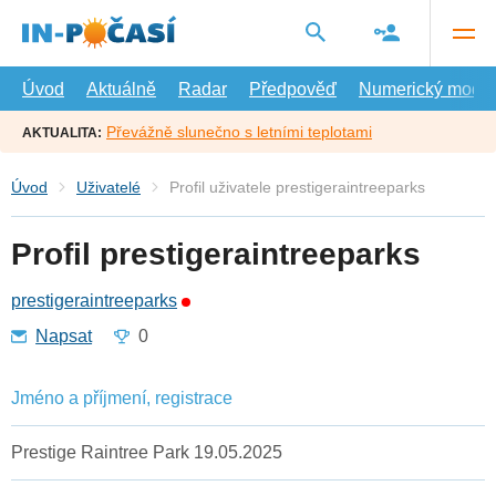
Přejít
na
hlavní
obsah
Úvod
Aktuálně
Radar
Předpověď
Numerický model
Převážně slunečno s letními teplotami
AKTUALITA:
Úvod
Uživatelé
Profil uživatele prestigeraintreeparks
Profil prestigeraintreeparks
prestigeraintreeparks
Napsat
0
Jméno a příjmení, registrace
Prestige Raintree Park 19.05.2025