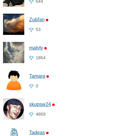
644
Zubřan
53
matyty
1854
Tamara
0
skupsw24
4859
Tadeas