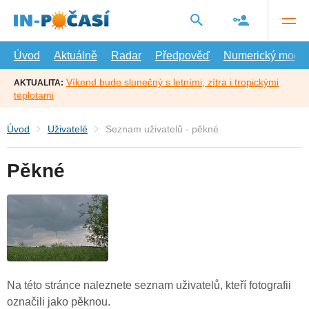
Přejít
na
hlavní
obsah
Úvod
Aktuálně
Radar
Předpověď
Numerický model
Víkend bude slunečný s letními, zítra i tropickými
AKTUALITA:
teplotami
Úvod
Uživatelé
Seznam uživatelů - pěkné
Pěkné
Na této stránce naleznete seznam uživatelů, kteří fotografii
označili jako pěknou.