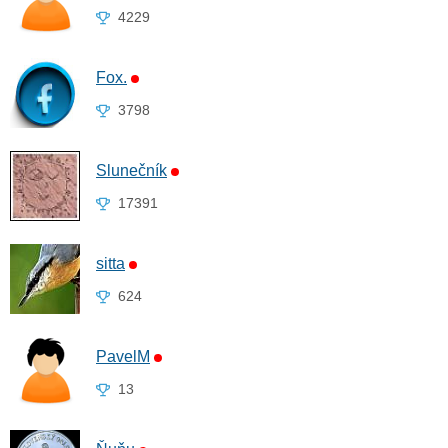
4229
Fox.
3798
Slunečník
17391
sitta
624
PavelM
13