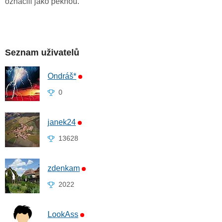
označili jako pěknou.
Seznam uživatelů
Ondráš*
0
janek24
13628
zdenkam
2022
LookAss