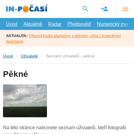
Přejít
na
hlavní
obsah
Úvod
Aktuálně
Radar
Předpověď
Numerický model
Víkend bude slunečný s letními, zítra i tropickými
AKTUALITA:
teplotami
Úvod
Uživatelé
Seznam uživatelů - pěkné
Pěkné
Na této stránce naleznete seznam uživatelů, kteří fotografii