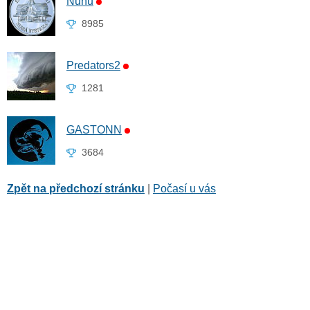
Ňuňu
8985
Predators2
1281
GASTONN
3684
Zpět na předchozí stránku
|
Počasí u vás