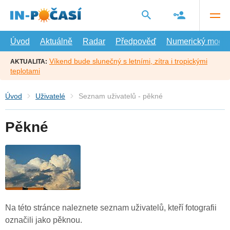
Přejít
na
hlavní
obsah
Úvod
Aktuálně
Radar
Předpověď
Numerický model
Víkend bude slunečný s letními, zítra i tropickými
AKTUALITA:
teplotami
Úvod
Uživatelé
Seznam uživatelů - pěkné
Pěkné
Na této stránce naleznete seznam uživatelů, kteří fotografii
označili jako pěknou.