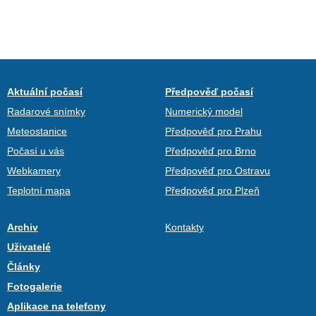
Aktuální počasí
Předpověď počasí
Radarové snímky
Numerický model
Meteostanice
Předpověď pro Prahu
Počasí u vás
Předpověď pro Brno
Webkamery
Předpověď pro Ostravu
Teplotní mapa
Předpověď pro Plzeň
Archiv
Kontakty
Uživatelé
Články
Fotogalerie
Aplikace na telefony