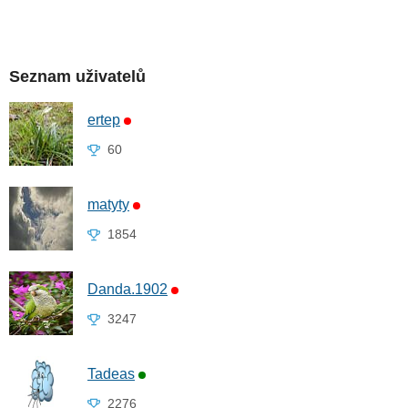
Seznam uživatelů
ertep
60
matyty
1854
Danda.1902
3247
Tadeas
2276