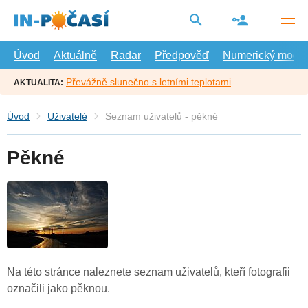
Přejít
na
hlavní
obsah
Úvod
Aktuálně
Radar
Předpověď
Numerický model
Převážně slunečno s letními teplotami
AKTUALITA:
Úvod
Uživatelé
Seznam uživatelů - pěkné
Pěkné
Na této stránce naleznete seznam uživatelů, kteří fotografii
označili jako pěknou.