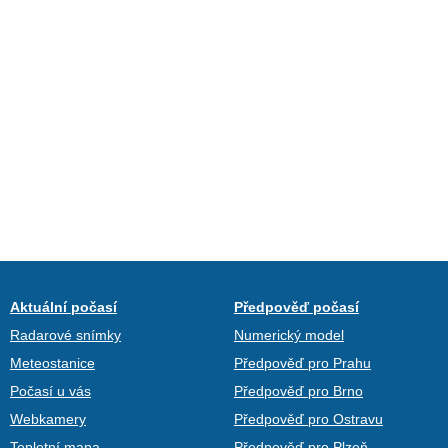
Aktuální počasí
Předpověď počasí
Radarové snímky
Numerický model
Meteostanice
Předpověď pro Prahu
Počasí u vás
Předpověď pro Brno
Webkamery
Předpověď pro Ostravu
Teplotní mapa
Předpověď pro Plzeň