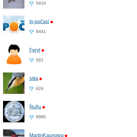
5416
In-počasí
8441
Feryl
581
sitta
624
Ňuňu
8985
MartinKaunowa