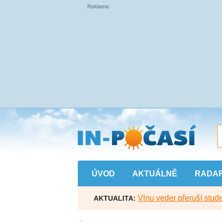
Přejít
na
hlavní
obsah
ÚVOD
AKTUÁLNĚ
RADA
Vlnu veder přeruší stude
AKTUALITA: