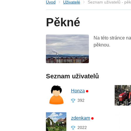
Úvod
Uživatelé
Seznam uživatelů - pě
Pěkné
Na této stránce na
pěknou.
Seznam uživatelů
Honza
392
zdenkam
2022