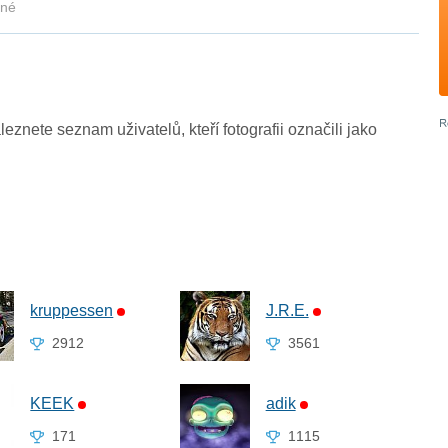
kné
leznete seznam uživatelů, kteří fotografii označili jako
kruppessen
J.R.E.
2912
3561
KEEK
adik
171
1115