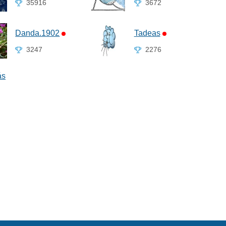
35916
3672
Danda.1902
Tadeas
3247
2276
ás