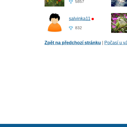
5857
salvinka11
832
Zpět na předchozí stránku
|
Počasí u v