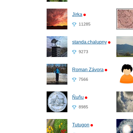
Jirka
11285
standa.chalupny
9273
Roman Závora
7566
Ňuňu
8985
Tutugon