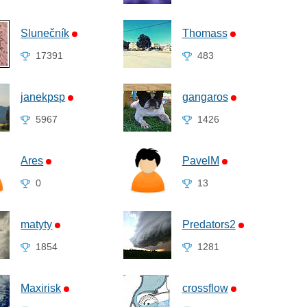
Slunečník
Thomass
17391
483
janekpsp
gangaros
5967
1426
Ares
PavelM
0
13
matyty
Predators2
1854
1281
Maxirisk
crossflow