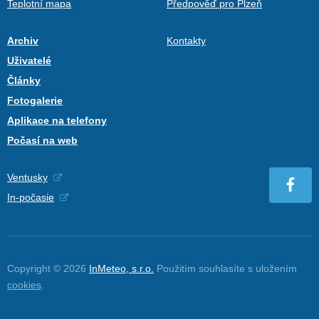
Teplotní mapa
Předpověď pro Plzeň
Archiv
Kontakty
Uživatelé
Články
Fotogalerie
Aplikace na telefony
Počasí na web
Ventusky
In-počasie
Copyright © 2026
InMeteo, s.r.o.
Použitím souhlasíte s uložením
cookies
.