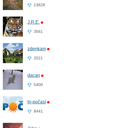
13628
J.R.E.
3561
zdenkam
2021
dacan
5400
In-počasí
8441