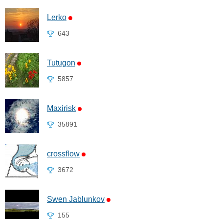
Lerko
643
Tutugon
5857
Maxirisk
35891
crossflow
3672
Swen Jablunkov
155