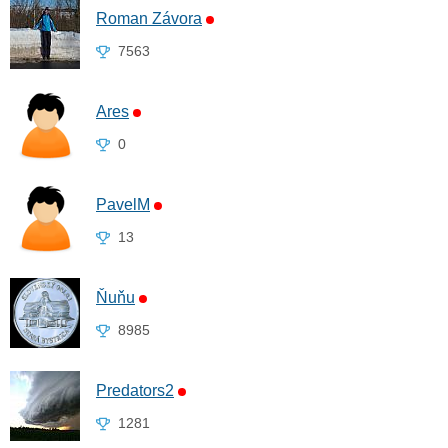
Roman Závora
7563
Ares
0
PavelM
13
Ňuňu
8985
Predators2
1281