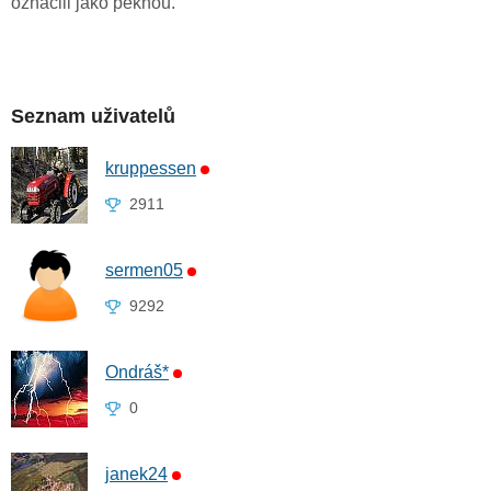
označili jako pěknou.
Seznam uživatelů
kruppessen
2911
sermen05
9292
Ondráš*
0
janek24