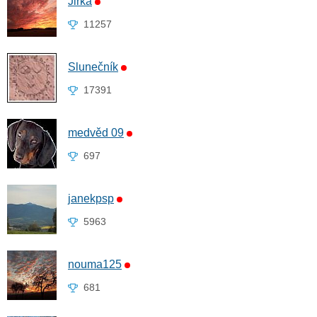
Jirka
11257
Slunečník
17391
medvěd 09
697
janekpsp
5963
nouma125
681