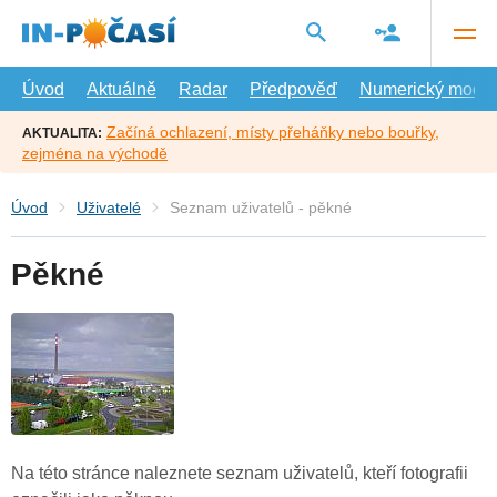
Přejít
na
hlavní
obsah
Úvod
Aktuálně
Radar
Předpověď
Numerický model
Začíná ochlazení, místy přeháňky nebo bouřky,
AKTUALITA:
zejména na východě
Úvod
Uživatelé
Seznam uživatelů - pěkné
Pěkné
Na této stránce naleznete seznam uživatelů, kteří fotografii