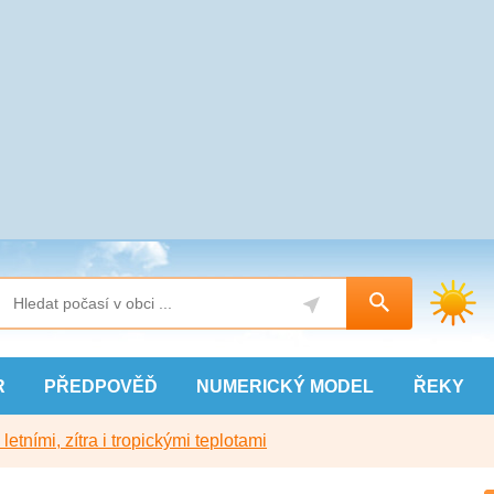
R
PŘEDPOVĚĎ
NUMERICKÝ
MODEL
ŘEKY
etními, zítra i tropickými teplotami