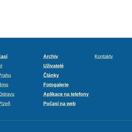
así
Archiv
Kontakty
l
Uživatelé
Prahu
Články
Brno
Fotogalerie
Ostravu
Aplikace na telefony
Plzeň
Počasí na web