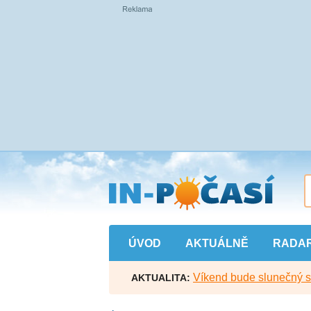
Přejít
na
hlavní
obsah
ÚVOD
AKTUÁLNĚ
RADA
Víkend bude slunečný s l
AKTUALITA: