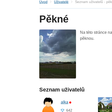
Úvod
Uživatelé
Seznam uživatelů - pě
Pěkné
Na této stránce na
pěknou.
Seznam uživatelů
alka
642