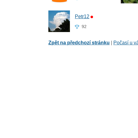
Petr12
92
Zpět na předchozí stránku
|
Počasí u v