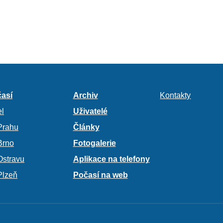
así
Archiv
Kontakty
l
Uživatelé
Prahu
Články
Brno
Fotogalerie
Ostravu
Aplikace na telefony
Plzeň
Počasí na web