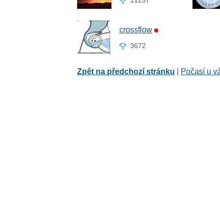
11257
crossflow
3672
Zpět na předchozí stránku
|
Počasí u v