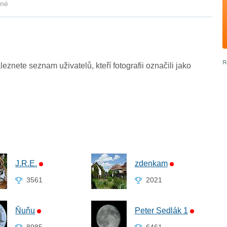
kné
leznete seznam uživatelů, kteří fotografii označili jako
J.R.E.
zdenkam
3561
2021
Ňuňu
Peter Sedlák 1