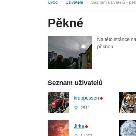
Úvod
Uživatelé
Seznam uživatelů - pě
Pěkné
Na této stránce na
pěknou.
Seznam uživatelů
kruppessen
2911
Jirka