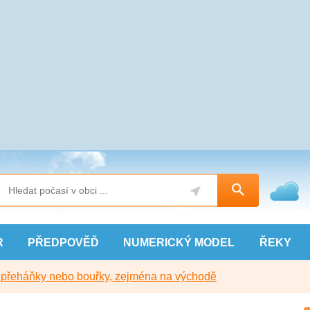
R
PŘEDPOVĚĎ
NUMERICKÝ
MODEL
ŘEKY
y přeháňky nebo bouřky, zejména na východě