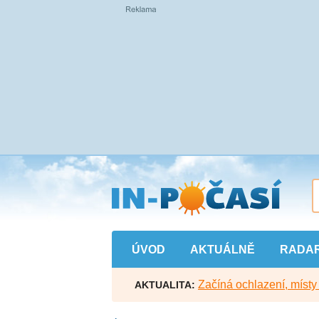
Přejít
na
hlavní
obsah
ÚVOD
AKTUÁLNĚ
RADA
Začíná ochlazení, míst
AKTUALITA: