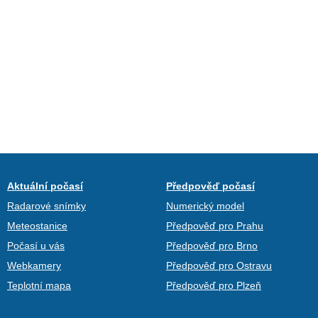
Aktuální počasí
Předpověď počasí
Radarové snímky
Numerický model
Meteostanice
Předpověď pro Prahu
Počasí u vás
Předpověď pro Brno
Webkamery
Předpověď pro Ostravu
Teplotní mapa
Předpověď pro Plzeň