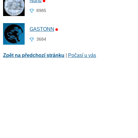
Ňuňu
8985
GASTONN
3684
Zpět na předchozí stránku
|
Počasí u vás