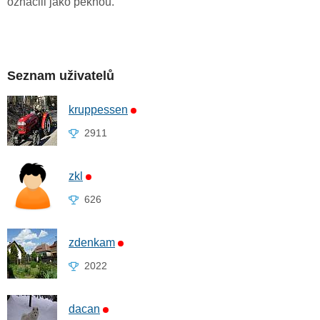
označili jako pěknou.
Seznam uživatelů
kruppessen
2911
zkl
626
zdenkam
2022
dacan