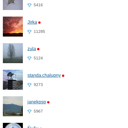
5416
Jirka
11285
zula
5124
standa.chalupny
9273
janekpsp
5967