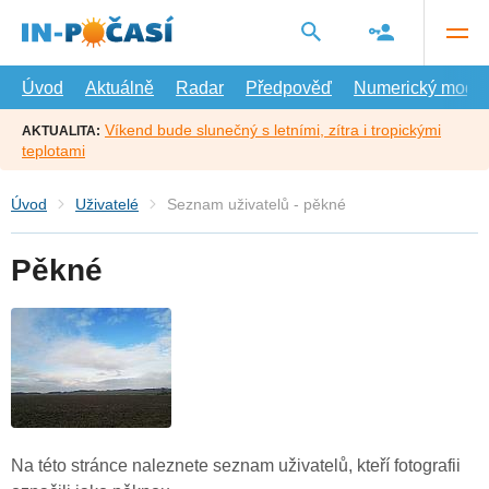
Přejít
na
hlavní
obsah
Úvod
Aktuálně
Radar
Předpověď
Numerický model
Víkend bude slunečný s letními, zítra i tropickými
AKTUALITA:
teplotami
Úvod
Uživatelé
Seznam uživatelů - pěkné
Pěkné
Na této stránce naleznete seznam uživatelů, kteří fotografii