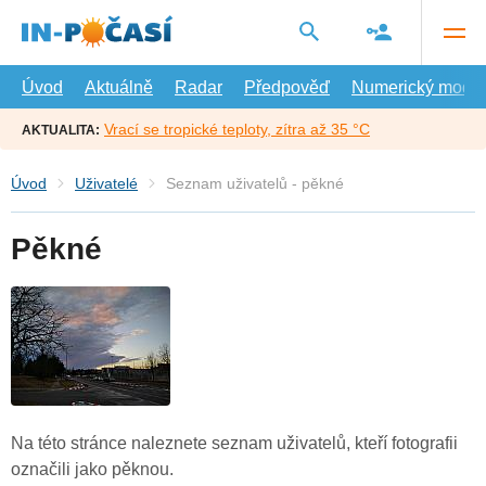
Přejít
na
hlavní
obsah
Úvod
Aktuálně
Radar
Předpověď
Numerický model
Vrací se tropické teploty, zítra až 35 °C
AKTUALITA:
Úvod
Uživatelé
Seznam uživatelů - pěkné
Pěkné
Na této stránce naleznete seznam uživatelů, kteří fotografii
označili jako pěknou.