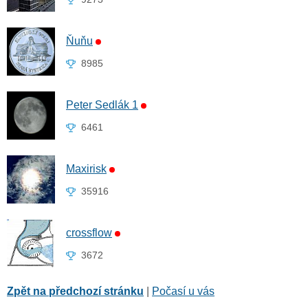
Ňuňu
8985
Peter Sedlák 1
6461
Maxirisk
35916
crossflow
3672
Zpět na předchozí stránku
|
Počasí u vás