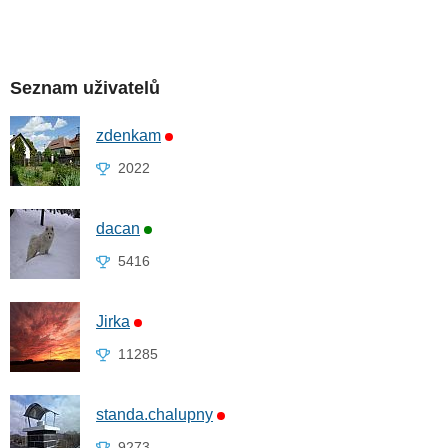
Seznam uživatelů
zdenkam
2022
dacan
5416
Jirka
11285
standa.chalupny
9273