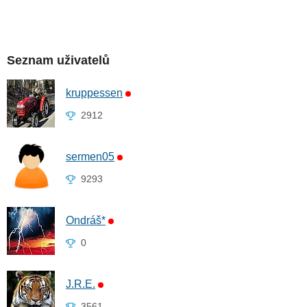
Seznam uživatelů
kruppessen
2912
sermen05
9293
Ondráš*
0
J.R.E.
3561