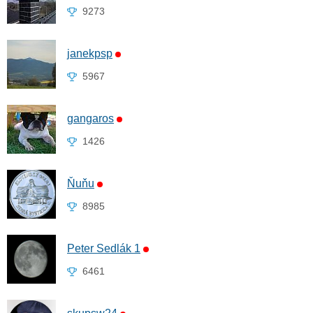
9273
janekpsp
5967
gangaros
1426
Ňuňu
8985
Peter Sedlák 1
6461