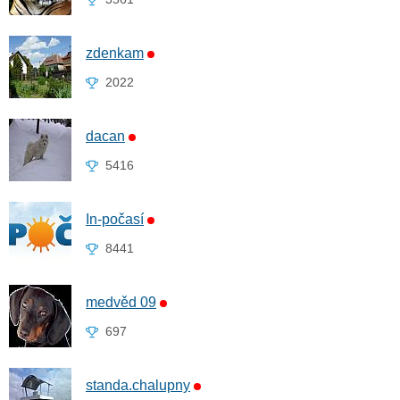
zdenkam
2022
dacan
5416
In-počasí
8441
medvěd 09
697
standa.chalupny