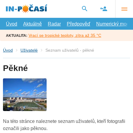
Přejít
na
hlavní
obsah
Úvod
Aktuálně
Radar
Předpověď
Numerický model
Vrací se tropické teploty, zítra až 35 °C
AKTUALITA:
Úvod
Uživatelé
Seznam uživatelů - pěkné
Pěkné
Na této stránce naleznete seznam uživatelů, kteří fotografii
označili jako pěknou.