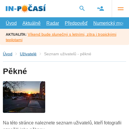
Přejít
na
hlavní
obsah
Úvod
Aktuálně
Radar
Předpověď
Numerický model
Víkend bude slunečný s letními, zítra i tropickými
AKTUALITA:
teplotami
Úvod
Uživatelé
Seznam uživatelů - pěkné
Pěkné
Na této stránce naleznete seznam uživatelů, kteří fotografii