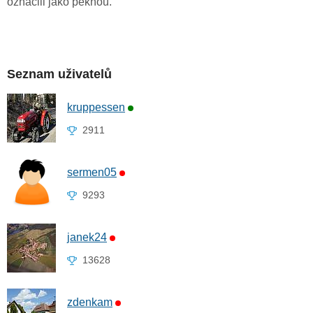
označili jako pěknou.
Seznam uživatelů
kruppessen
2911
sermen05
9293
janek24
13628
zdenkam