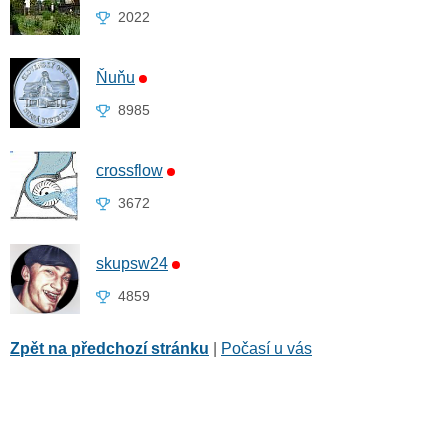
2022
Ňuňu
8985
crossflow
3672
skupsw24
4859
Zpět na předchozí stránku
|
Počasí u vás