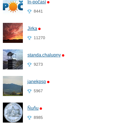
In-počasí
8441
Jirka
11270
standa.chalupny
9273
janekpsp
5967
Ňuňu
8985