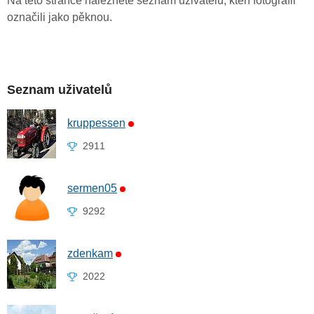
Na této stránce naleznete seznam uživatelů, kteří fotografii
označili jako pěknou.
Seznam uživatelů
kruppessen
2911
sermen05
9292
zdenkam
2022