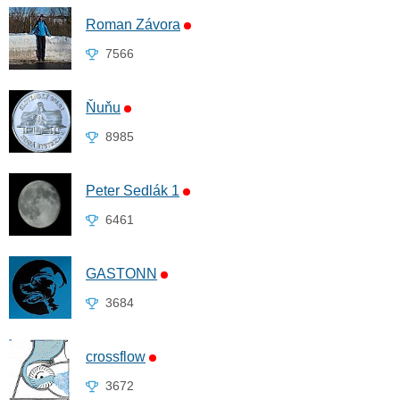
Roman Závora
7566
Ňuňu
8985
Peter Sedlák 1
6461
GASTONN
3684
crossflow
3672