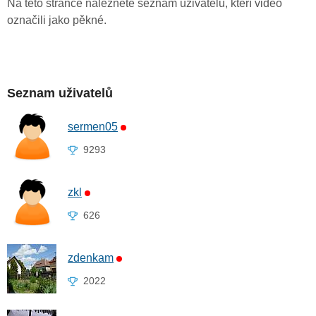
Na této stránce naleznete seznam uživatelů, kteří video
označili jako pěkné.
Seznam uživatelů
sermen05
9293
zkl
626
zdenkam
2022