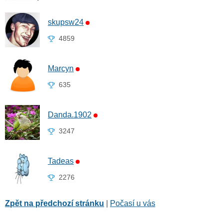
skupsw24
4859
Marcyn
635
Danda.1902
3247
Tadeas
2276
Zpět na předchozí stránku
|
Počasí u vás