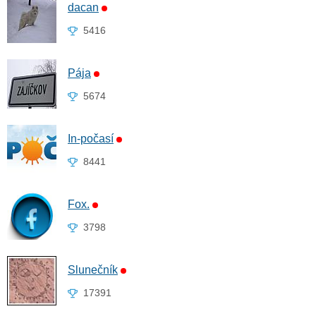
dacan
5416
Pája
5674
In-počasí
8441
Fox.
3798
Slunečník
17391