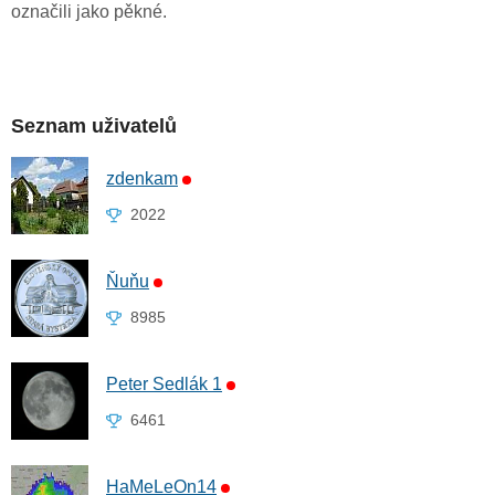
označili jako pěkné.
Seznam uživatelů
zdenkam
2022
Ňuňu
8985
Peter Sedlák 1
6461
HaMeLeOn14