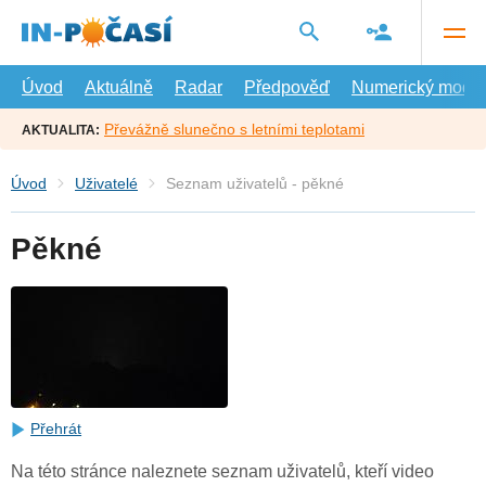
Přejít
na
hlavní
obsah
Úvod
Aktuálně
Radar
Předpověď
Numerický model
Převážně slunečno s letními teplotami
AKTUALITA:
Úvod
Uživatelé
Seznam uživatelů - pěkné
Pěkné
Přehrát
Na této stránce naleznete seznam uživatelů, kteří video