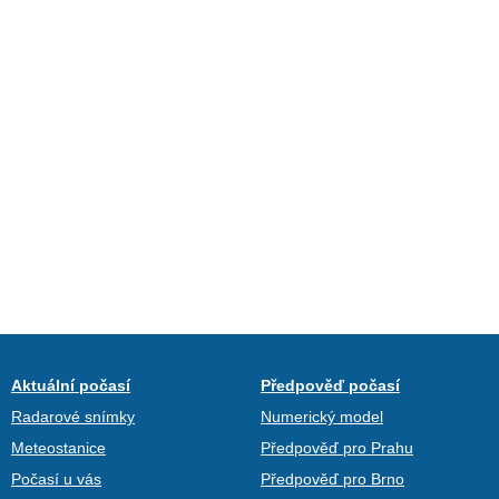
Aktuální počasí
Předpověď počasí
Radarové snímky
Numerický model
Meteostanice
Předpověď pro Prahu
Počasí u vás
Předpověď pro Brno