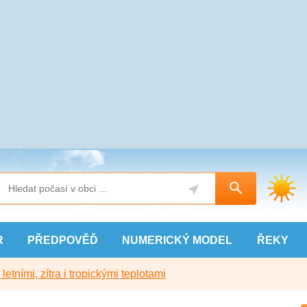
R
PŘEDPOVĚĎ
NUMERICKÝ
MODEL
ŘEKY
etními, zítra i tropickými teplotami