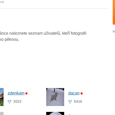
kné
ránce naleznete seznam uživatelů, kteří fotografii
ako pěknou.
zdenkam
dacan
2022
5416