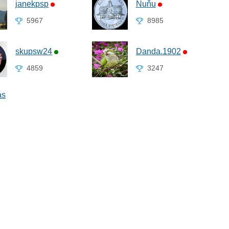
janekpsp
Ňuňu
5967
8985
skupsw24
Danda.1902
4859
3247
ás