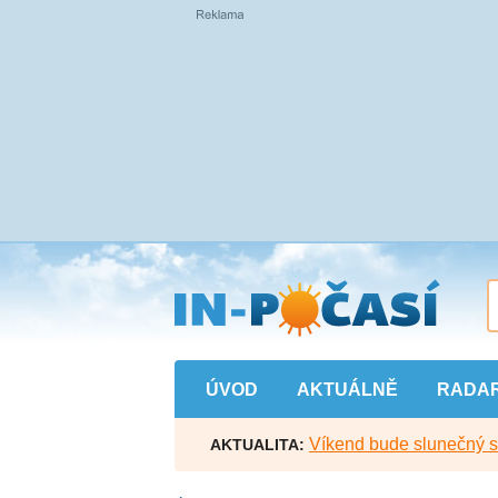
Přejít
na
hlavní
obsah
ÚVOD
AKTUÁLNĚ
RADA
Víkend bude slunečný s l
AKTUALITA: