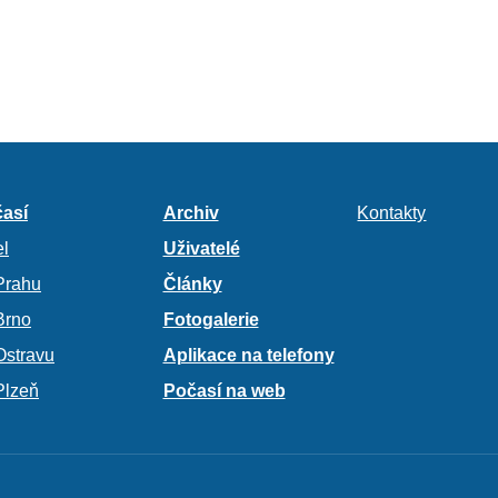
así
Archiv
Kontakty
l
Uživatelé
Prahu
Články
Brno
Fotogalerie
Ostravu
Aplikace na telefony
Plzeň
Počasí na web