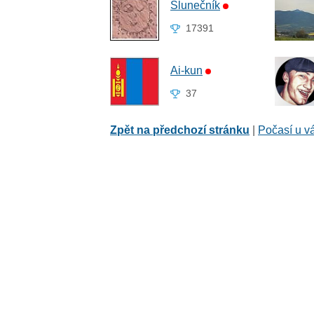
Slunečník
17391
Ai-kun
37
Zpět na předchozí stránku
|
Počasí u v