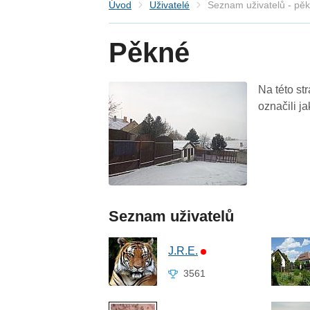
Úvod
Uživatelé
Seznam uživatelů - pě
Pěkné
Na této st
označili j
Seznam uživatelů
J.R.E.
3561