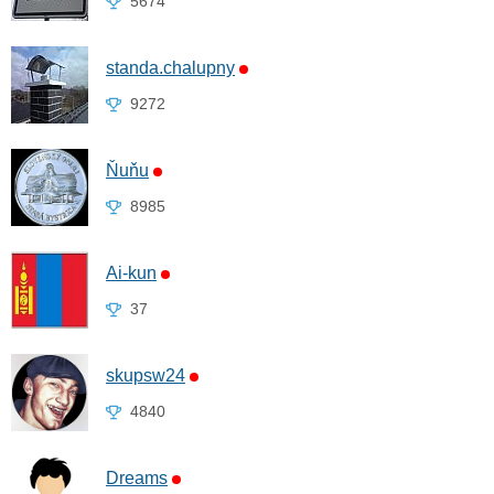
5674
standa.chalupny
9272
Ňuňu
8985
Ai-kun
37
skupsw24
4840
Dreams