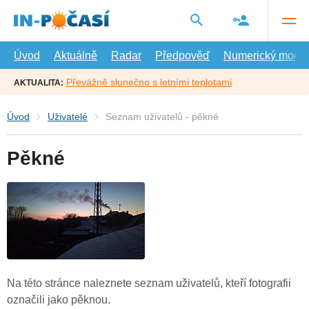
Přejít
na
hlavní
obsah
Úvod
Aktuálně
Radar
Předpověď
Numerický model
Převážně slunečno s letními teplotami
AKTUALITA:
Úvod
Uživatelé
Seznam uživatelů - pěkné
Pěkné
Na této stránce naleznete seznam uživatelů, kteří fotografii
označili jako pěknou.