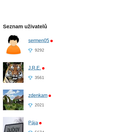
Seznam uživatelů
sermen05
9292
J.R.E.
3561
zdenkam
2021
Pája