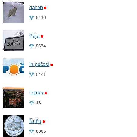
dacan
5416
Pája
5674
In-počasí
8441
Tomxx
13
Ňuňu
8985