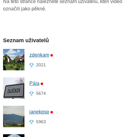
Na této stránce naleznete seznam uživatelů, kteří video
označili jako pěkné.
Seznam uživatelů
zdenkam
2021
Pája
5674
janekpsp
5963