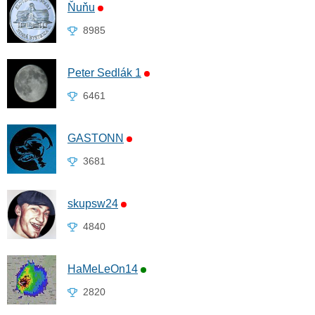
Ňuňu
8985
Peter Sedlák 1
6461
GASTONN
3681
skupsw24
4840
HaMeLeOn14
2820