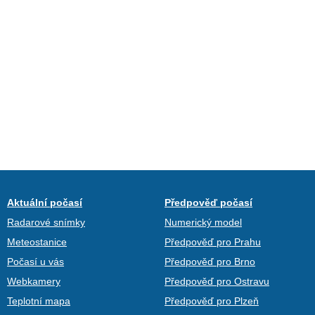
Aktuální počasí
Předpověď počasí
Radarové snímky
Numerický model
Meteostanice
Předpověď pro Prahu
Počasí u vás
Předpověď pro Brno
Webkamery
Předpověď pro Ostravu
Teplotní mapa
Předpověď pro Plzeň