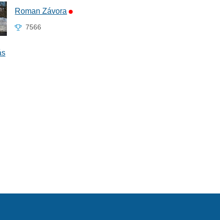
Roman Závora
7566
ás