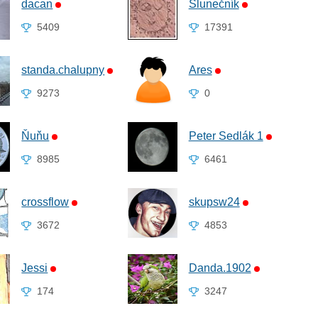
dacan
Slunečník
5409
17391
standa.chalupny
Ares
9273
0
Ňuňu
Peter Sedlák 1
8985
6461
crossflow
skupsw24
3672
4853
Jessi
Danda.1902
174
3247