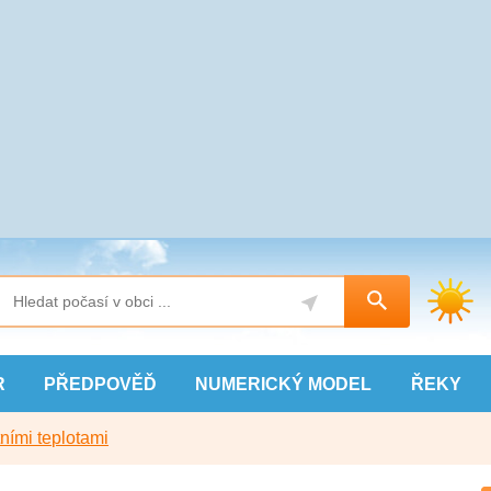
R
PŘEDPOVĚĎ
NUMERICKÝ
MODEL
ŘEKY
ními teplotami