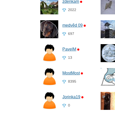
zdenkam
2022
medvěd 09
697
PavelM
13
MostMost
8395
Jorinka19
0