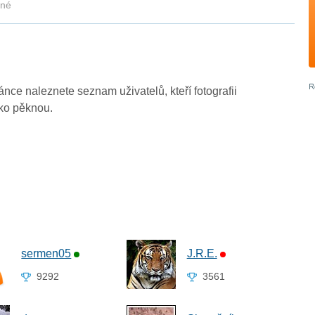
kné
ránce naleznete seznam uživatelů, kteří fotografii
ako pěknou.
sermen05
J.R.E.
9292
3561