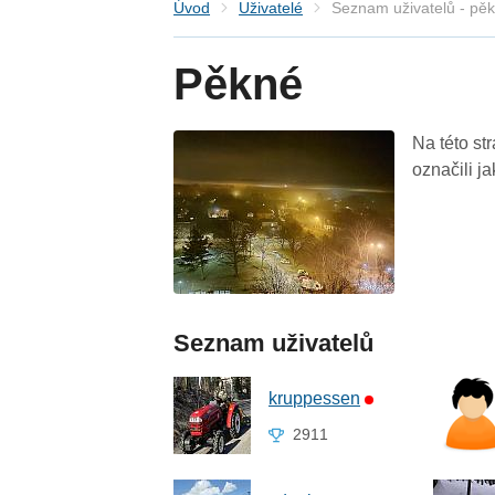
Úvod
Uživatelé
Seznam uživatelů - pě
Pěkné
Na této st
označili j
Seznam uživatelů
kruppessen
2911