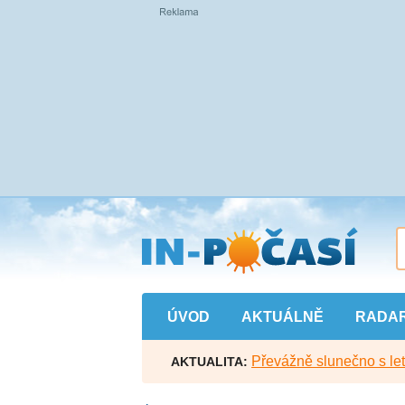
Přejít
na
hlavní
obsah
ÚVOD
AKTUÁLNĚ
RADA
Převážně slunečno s let
AKTUALITA: