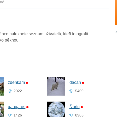
kné
ránce naleznete seznam uživatelů, kteří fotografii
ako pěknou.
zdenkam
dacan
2022
5409
gangaros
Ňuňu
1426
8985