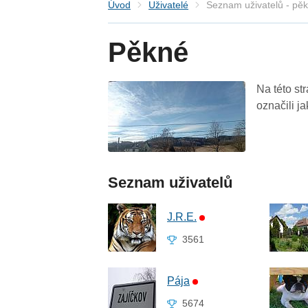
Úvod
Uživatelé
Seznam uživatelů - pě
Pěkné
Na této st
označili j
Seznam uživatelů
J.R.E.
3561
Pája
5674