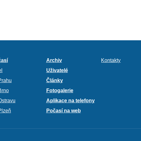
así
Archiv
Kontakty
l
Uživatelé
Prahu
Články
Brno
Fotogalerie
Ostravu
Aplikace na telefony
Plzeň
Počasí na web