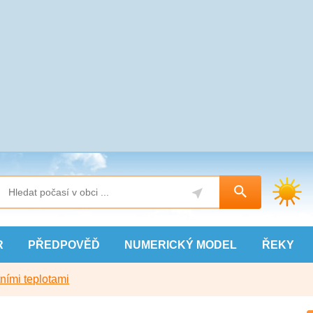
R
PŘEDPOVĚĎ
NUMERICKÝ
MODEL
ŘEKY
ními teplotami