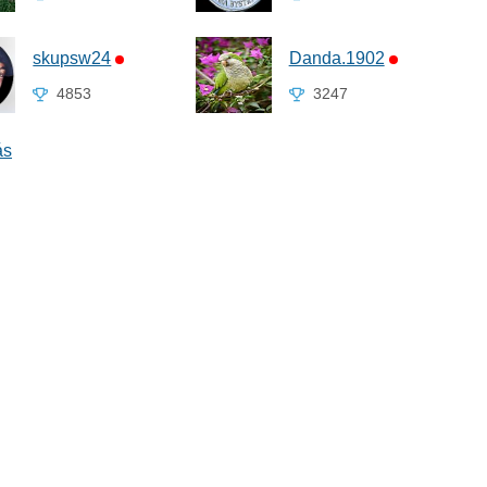
skupsw24
Danda.1902
4853
3247
ás