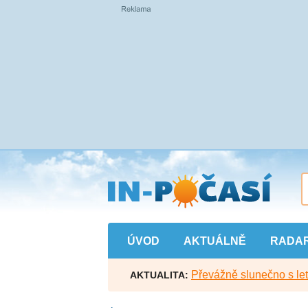
Přejít
na
hlavní
obsah
ÚVOD
AKTUÁLNĚ
RADA
Převážně slunečno s let
AKTUALITA: