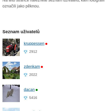
Na této stránce naleznete seznam uživatelů, kteří fotografii
označili jako pěknou.
Seznam uživatelů
kruppessen
2912
zdenkam
2022
dacan
5416