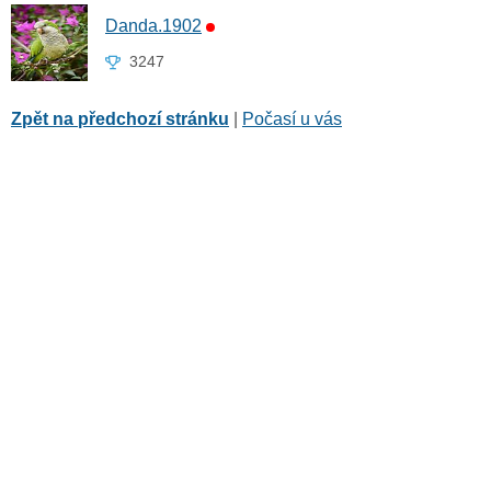
Danda.1902
3247
Zpět na předchozí stránku
|
Počasí u vás