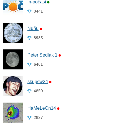
In-počasí
8441
Ňuňu
8985
Peter Sedlák 1
6461
skupsw24
4859
HaMeLeOn14
2827