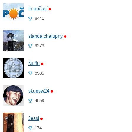
In-počasí
8441
standa.chalupny
9273
Ňuňu
8985
skupsw24
4859
Jessi
174